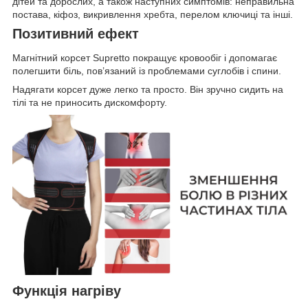
дітей та дорослих, а також наступних симптомів: неправильна
постава, кіфоз, викривлення хребта, перелом ключиці та інші.
Позитивний ефект
Магнітний корсет Supretto покращує кровообіг і допомагає
полегшити біль, пов’язаний із проблемами суглобів і спини.
Надягати корсет дуже легко та просто. Він зручно сидить на
тілі та не приносить дискомфорту.
Функція нагріву