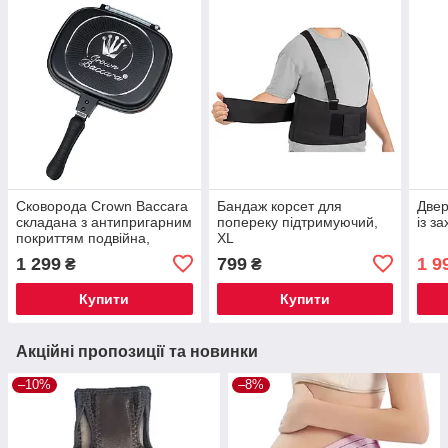
Сковорода Crown Baccara
Бандаж корсет для
Двер
складана з антипригарним
попереку підтримуючий,
із з
покриттям подвійна,
XL
чорна 28 см
1 299
799
1 9
₴
₴
Купити
Купити
Акційні пропозиції та новинки
–10%
–8%