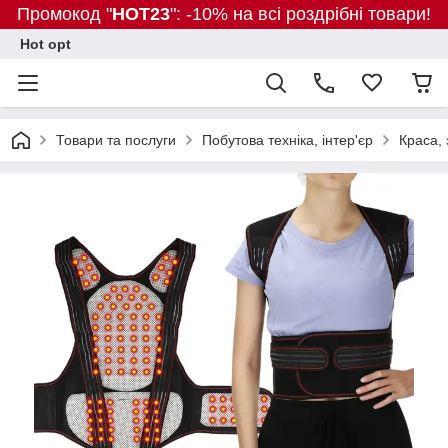
Промокод "
HOT23
": -10% на всі роздрібні товари!
Hot opt
Товари та послуги
Побутова техніка, інтер'єр
Краса, 