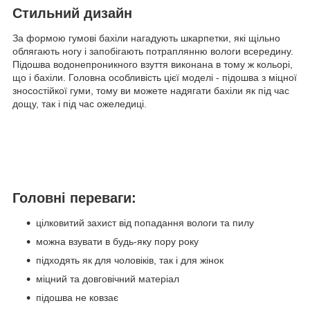
Стильний дизайн
За формою гумові бахіли нагадують шкарпетки, які щільно
облягають ногу і запобігають потраплянню вологи всередину.
Підошва водонепроникного взуття виконана в тому ж кольорі,
що і бахіли. Головна особливість цієї моделі - підошва з міцної
зносостійкої гуми, тому ви можете надягати бахіли як під час
дощу, так і під час ожеледиці.
Головні переваги:
цілковитий захист від попадання вологи та пилу
можна взувати в будь-яку пору року
підходять як для чоловіків, так і для жінок
міцний та довговічний матеріал
підошва не ковзає