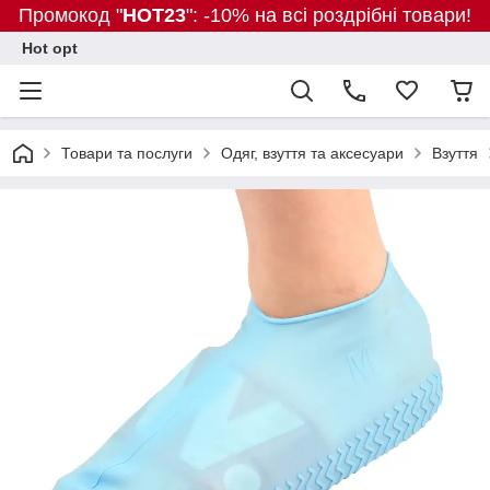
Промокод "
HOT23
": -10% на всі роздрібні товари!
Hot opt
Товари та послуги
Одяг, взуття та аксесуари
Взуття