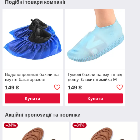
Подібні товари компанії
Водонепроникні бахіли на
Гумові бахіли на взуття від
взуття багаторазові
дощу, блакитні змійка M
149
149
₴
₴
Купити
Купити
Акційні пропозиції та новинки
–34%
–34%