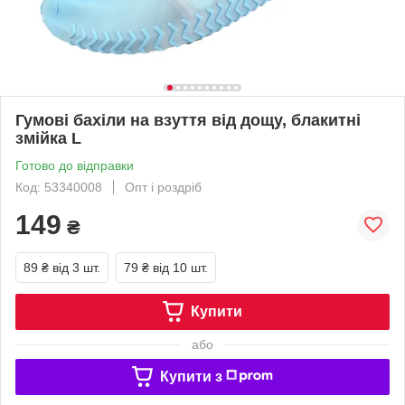
Гумові бахіли на взуття від дощу, блакитні
змійка L
Готово до відправки
Код: 53340008
Опт і роздріб
149
₴
89 ₴
від 3 шт.
79 ₴
від 10 шт.
Купити
або
Купити з