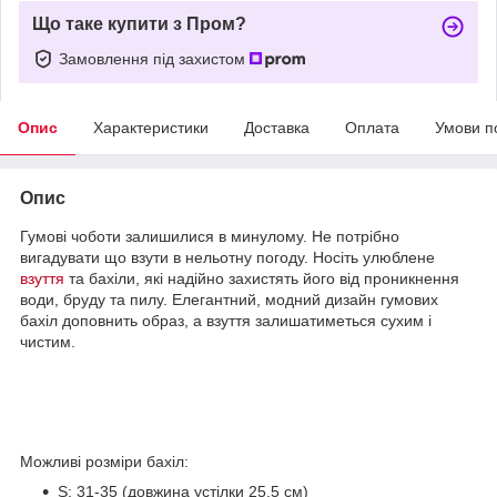
Що таке купити з Пром?
Замовлення під захистом
Опис
Характеристики
Доставка
Оплата
Умови п
Опис
Гумові чоботи залишилися в минулому. Не потрібно
вигадувати що взути в нельотну погоду. Носіть улюблене
взуття
та бахіли, які надійно захистять його від проникнення
води, бруду та пилу. Елегантний, модний дизайн гумових
бахіл доповнить образ, а взуття залишатиметься сухим і
чистим.
Можливі розміри бахіл:
S: 31-35 (довжина устілки 25,5 см)