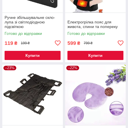
Ручне збільшувальне скло-
лупа зі світлодіодною
Електрогрілка пояс для
підсвіткою
живота, спини та попереку
Готово до відправки
Готово до відправки
119
599
₴
₴
199 ₴
799 ₴
Купити
Купити
–23%
–22%