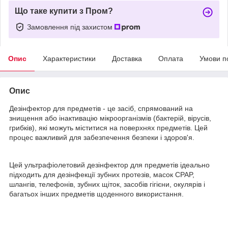
Що таке купити з Пром?
Замовлення під захистом
Опис
Характеристики
Доставка
Оплата
Умови п
Опис
Дезінфектор для предметів - це засіб, спрямований на
знищення або інактивацію мікроорганізмів (бактерій, вірусів,
грибків), які можуть міститися на поверхнях предметів. Цей
процес важливий для забезпечення безпеки і здоров'я.
Цей ультрафіолетовий дезінфектор для предметів ідеально
підходить для дезінфекції зубних протезів, масок CPAP,
шлангів, телефонів, зубних щіток, засобів гігієни, окулярів і
багатьох інших предметів щоденного використання.