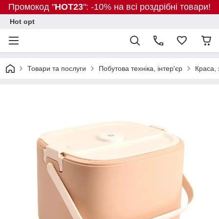
Промокод "
HOT23
": -10% на всі роздрібні товари!
Hot opt
Товари та послуги
Побутова техніка, інтер'єр
Краса, 