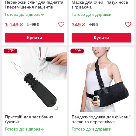
Переноски слінг для підняття
Маска для очей і пазух носа
і переміщення пацієнтів
зігріваюча
Готово до відправки
Готово до відправки
1 149
349
₴
₴
1 499 ₴
449 ₴
Купити
Купити
–20%
–20%
Пристрій для застібання
Бандаж-подушка для фіксації
ґудзиків
плеча та передпліччя
Готово до відправки
Готово до відправки