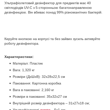
Ультрафіолетовий дезінфектор для предметів має 40
світлодіодів UV-C з 5-сторонньою багатонаправленою
дезінфекцією. Він вбиває понад 99% різноманітних бактерій.
Керуйте кнопкою на корпусі та без зайвих зусиль активуйте
роботу дезінфектора.
Характеристики:
Матеріал: Пластик
Вага: 1,320 кг
Розміри (ДхШхВ): 32х28х22,5 см
Паковання: Картонна коробка
Вага в пакованні: 2,160 кг
Розміри в пакованні: 35х32х27 см
Внутрішній розмір дезінфектора – 31х27х18 см;
Ультрафіолетові
лампи
– 5х1 см;