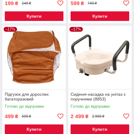
199
599
₴
₴
249 ₴
749 ₴
Купити
Купити
–17%
–17%
Підгузок для дорослих
Сидіння-насадка на унітаз з
багаторазовий
поручнями (8853)
Готово до відправки
Готово до відправки
499
2 499
₴
₴
599 ₴
2 999 ₴
Купити
Купити