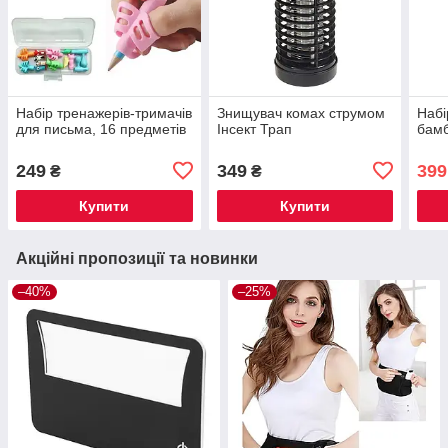
Набір тренажерів-тримачів
Знищувач комах струмом
Набі
для письма, 16 предметів
Інсект Трап
бамб
249
349
399
₴
₴
Купити
Купити
Акційні пропозиції та новинки
–40%
–25%