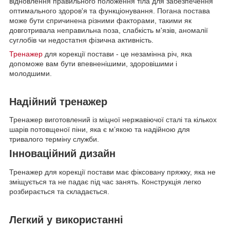
відновлення правильного положення тіла для забезпечення
оптимального здоров'я та функціонування. Погана постава
може бути спричинена різними факторами, такими як
довготривала неправильна поза, слабкість м'язів, аномалії
суглобів чи недостатня фізична активність.
Тренажер
для корекції постави - це незамінна річ, яка
допоможе вам бути впевненішими, здоровішими і
молодшими.
Надійний тренажер
Тренажер виготовлений із міцної нержавіючої сталі та кількох
шарів потовщеної піни, яка є м’якою та надійною для
тривалого терміну служби.
Інноваційний дизайн
Тренажер для корекції постави має фіксовану пряжку, яка не
зміщується та не падає під час занять. Конструкція легко
розбирається та складається.
Легкий у використанні