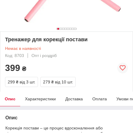
Тренажер для корекції постави
Немає в наявності
Код: 8703
Опт і роздріб
399
₴
299 ₴
від 3 шт.
279 ₴
від 10 шт.
Опис
Характеристики
Доставка
Оплата
Умови п
Опис
Корекція постави – це процес вдосконалення або