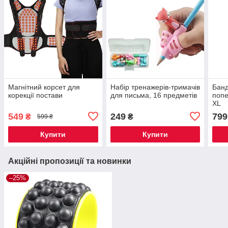
Магнітний корсет для
Набір тренажерів-тримачів
Банд
корекції постави
для письма, 16 предметів
попе
XL
549
249
799
₴
₴
599 ₴
Купити
Купити
Акційні пропозиції та новинки
–25%