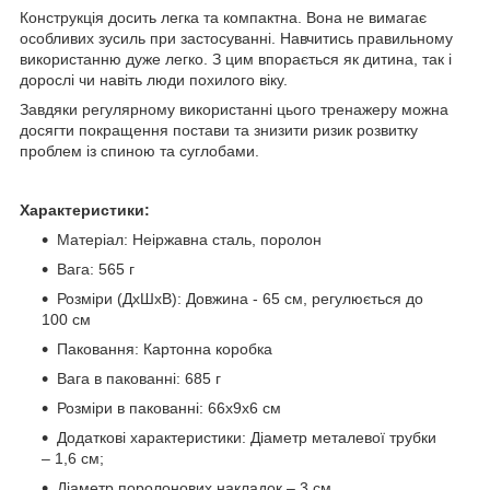
Конструкція досить легка та компактна. Вона не вимагає
особливих зусиль при застосуванні. Навчитись правильному
використанню дуже легко. З цим впорається як дитина, так і
дорослі чи навіть люди похилого віку.
Завдяки регулярному використанні цього тренажеру можна
досягти покращення постави та знизити ризик розвитку
проблем із спиною та суглобами.
Характеристики:
Матеріал: Неіржавна сталь, поролон
Вага: 565 г
Розміри (ДхШхВ): Довжина - 65 см, регулюється до
100 см
Паковання: Картонна коробка
Вага в пакованні: 685 г
Розміри в пакованні: 66х9х6 см
Додаткові характеристики: Діаметр металевої трубки
– 1,6 см;
Діаметр поролонових накладок – 3 см