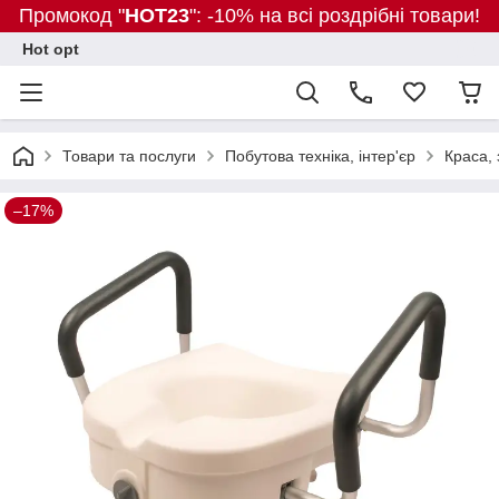
Промокод "
HOT23
": -10% на всі роздрібні товари!
Hot opt
Товари та послуги
Побутова техніка, інтер'єр
Краса, 
–17%