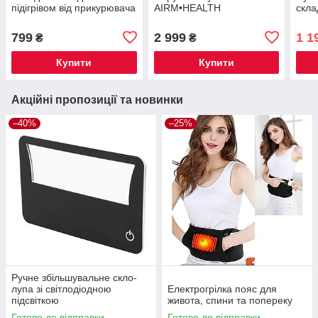
підігрівом від прикурювача
AIRM•HEALTH
скла
799
2 999
1 1
₴
₴
Купити
Купити
Акційні пропозиції та новинки
–40%
–25%
Ручне збільшувальне скло-
лупа зі світлодіодною
Електрогрілка пояс для
підсвіткою
живота, спини та попереку
Готово до відправки
Готово до відправки