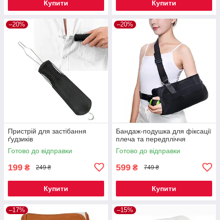
Купити
Купити
–20%
–20%
Пристрій для застібання
Бандаж-подушка для фіксації
ґудзиків
плеча та передпліччя
Готово до відправки
Готово до відправки
199
599
₴
₴
249 ₴
749 ₴
Купити
Купити
–17%
–15%