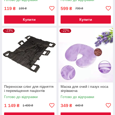
119
599
₴
₴
199 ₴
799 ₴
Купити
Купити
–23%
–22%
Переноски слінг для підняття
Маска для очей і пазух носа
і переміщення пацієнтів
зігріваюча
Готово до відправки
Готово до відправки
1 149
349
₴
₴
1 499 ₴
449 ₴