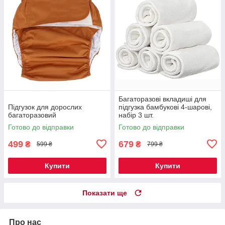
Багаторазові вкладиші для
Підгузок для дорослих
підгузка бамбукові 4-шарові,
багаторазовий
набір 3 шт.
Готово до відправки
Готово до відправки
499
679
₴
₴
599 ₴
799 ₴
Купити
Купити
Показати ще
Про нас