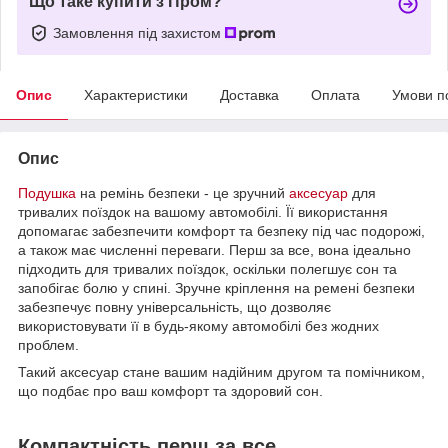
Що таке купити з Пром?
Замовлення під захистом
Опис
Характеристики
Доставка
Оплата
Умови п
Опис
Подушка
на ремінь безпеки - це зручний
аксесуар
для
тривалих поїздок на вашому автомобілі. Її використання
допомагає забезпечити комфорт та безпеку під час подорожі,
а також має численні переваги. Перш за все, вона ідеально
підходить для тривалих поїздок, оскільки полегшує сон та
запобігає болю у спині. Зручне кріплення на ремені безпеки
забезпечує повну універсальність, що дозволяє
використовувати її в будь-якому автомобілі без жодних
проблем.
Такий аксесуар стане вашим надійним другом та помічником,
що подбає про ваш комфорт та здоровий сон.
Компактність перш за все