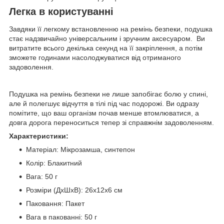
Легка в користуванні
Завдяки її легкому встановленню на ремінь безпеки, подушка
стає надзвичайно універсальним і зручним аксесуаром. Ви
витратите всього декілька секунд на її закріплення, а потім
зможете годинами насолоджуватися від отриманого
задоволення.
Подушка на ремінь безпеки не лише запобігає болю у спині,
але й полегшує відчуття в тілі під час подорожі. Ви одразу
помітите, що ваш організм почав менше втомлюватися, а
довга дорога переноситься тепер зі справжнім задоволенням.
Характеристики:
Матеріал: Мікрозамша, синтепон
Колiр: Блакитний
Вага: 50 г
Розміри (ДхШхВ): 26х12х6 см
Паковання: Пакет
Вага в пакованні: 50 г