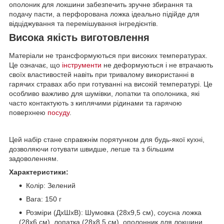
ополоник для локшини забезпечить зручне збирання та
подачу пасти, а перфорована ложка ідеально підійде для
відціджування та перемішування інгредієнтів.
Висока якість виготовлення
Матеріали не трансформуються при високих температурах.
Це означає, що
інструменти
не деформуються і не втрачають
своїх властивостей навіть при тривалому використанні в
гарячих стравах або при готуванні на високій температурі. Це
особливо важливо для шумівки, лопатки та ополоника, які
часто контактують з киплячими рідинами та гарячою
поверхнею
посуду
.
Цей набір стане справжнім порятунком для будь-якої кухні,
дозволяючи готувати швидше, легше та з більшим
задоволенням.
Характеристики:
Колір: Зелений
Вага: 150 г
Розміри (ДхШхВ): Шумовка (28х9,5 см), соусна ложка
(28х6 см), лопатка (28х8,5 см), ополонник для локшини