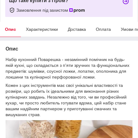
Що таке купити з Пром?
Замовлення під захистом
Опис
Характеристики
Доставка
Оплата
Умови п
Опис
Набір кухонний Поварешка - незамінний помічник на будь-
якій кухні, що складається з п'яти зручних та функціональних
предметів: шумівки, соусної ложки, лопатки, ополоника для
локшини та кулінарної перфорованої ложки.
Кожен з цих інструментів має свої унікальні властивості та
розміри, що робить їх ідеальними для виконання різних
кулінарних завдань. Незалежно від того, чи ви професійний
кухар, чи просто любитель готувати вдома, цей набір стане
вашим надійним партнером у приготуванні смачних та
вишуканих страв.