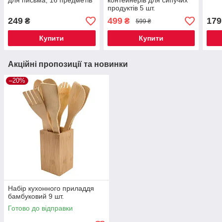
для письма, 16 предметів
контейнерів для сипучих
продуктів 5 шт.
249
499
179
₴
₴
599 ₴
Купити
Купити
Акційні пропозиції та новинки
–20%
Набір кухонного приладдя
бамбуковий 9 шт.
Готово до відправки