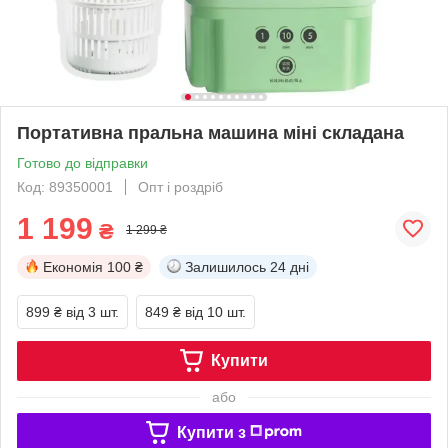
Портативна пральна машина міні складана
Готово до відправки
Код: 89350001
Опт і роздріб
1 199
₴
1 299 ₴
Економія
100 ₴
Залишилось
24 дні
899 ₴
від 3 шт.
849 ₴
від 10 шт.
Купити
або
Купити з