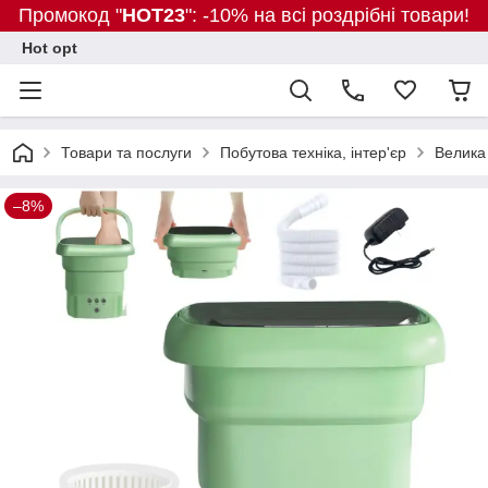
Промокод "
HOT23
": -10% на всі роздрібні товари!
Hot opt
Товари та послуги
Побутова техніка, інтер'єр
Велика 
–8%