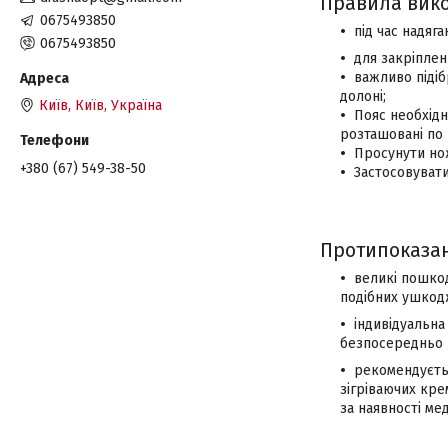
Правила вико
0675493850
під час надяг
0675493850
для закріплен
важливо підіб
долоні;
Київ, Київ, Україна
Пояс необхідн
розташовані по 
Просунути нож
+380 (67) 549-38-50
Застосовувати
Протипоказан
великі пошкод
подібних ушкодж
індивідуальна
безпосередньо н
рекомендуєтьс
зігріваючих крем
за наявності ме