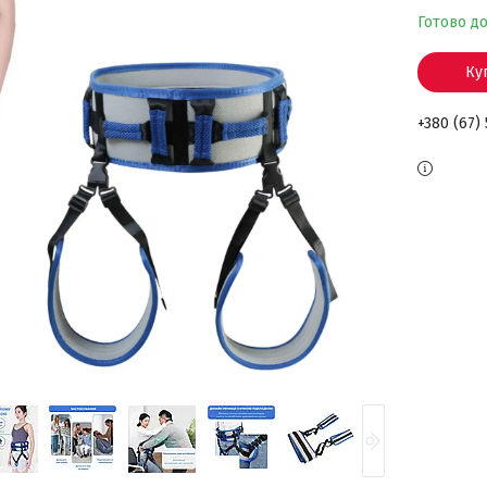
Готово д
Ку
+380 (67)