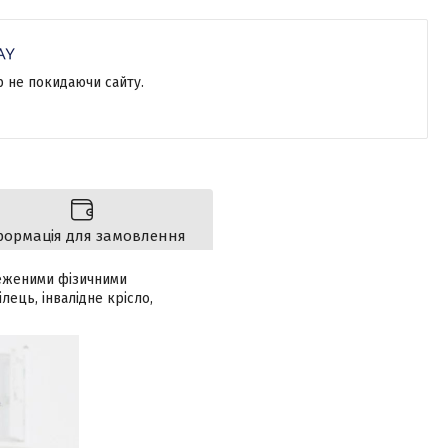
р не покидаючи сайту.
формація для замовлення
меженими фізичними
лець, інвалідне крісло,