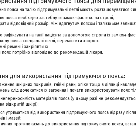
ристання підтримуючого пояса для переміщен
ання пояса на талію підтримувальні петлі мають розташовуватися си
ня пояса необхідно застебнути замок-фастекс на стропі;
рати відповідний розмір: між вдягнутим поясом і талією має залиш
о зафіксувати на талії пацієнта за допомогою стропи із замком-фас
колу пояса спеціальні петлі, перемістити хворого.
ні ремені і закріпити їх
 пояс потрібно відповідно до рекомендацій лікаря.
ня для використання підтримуючого пояса:
ження шкірних покривів, гнійні рани, опіки тощо в ділянці накладе
ень слід дочекатися їх загоєння і почати використовувати пояс тіл
 непереносимість матеріалів пояса (у цьому разі не рекомендуєтьс
а відкритій шкірі);
я утриматися від використання підтримуючого пояса відразу після
ів і мазей;
дичних протипоказань до використання підтримуючого пояса, встан