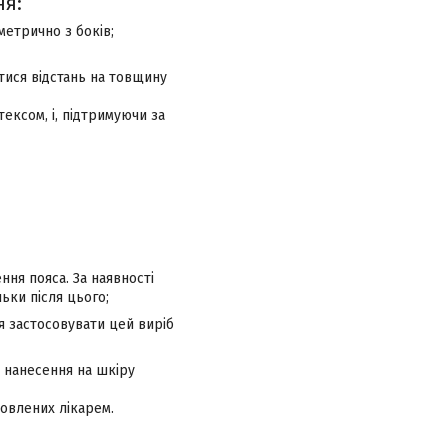
ня:
метрично з боків;
атися відстань на товщину
тексом, і, підтримуючи за
ння пояса. За наявності
ьки після цього;
я застосовувати цей виріб
 нанесення на шкіру
овлених лікарем.