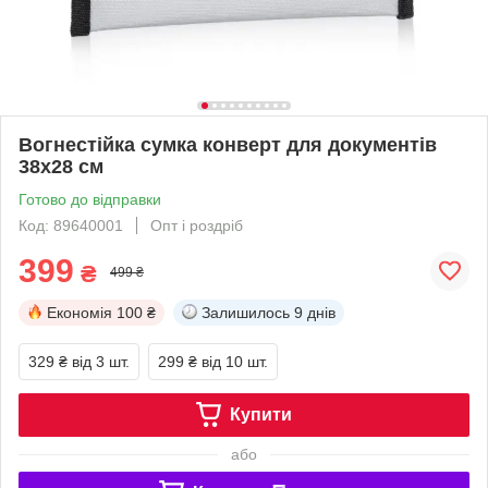
Вогнестійка сумка конверт для документів
38x28 см
Готово до відправки
Код: 89640001
Опт і роздріб
399
₴
499 ₴
Економія
100 ₴
Залишилось
9 днів
329 ₴
від 3 шт.
299 ₴
від 10 шт.
Купити
або