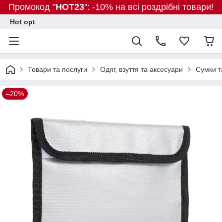
Промокод "
HOT23
": -10% на всі роздрібні товари!
Hot opt
Товари та послуги
Одяг, взуття та аксесуари
Сумки т
–20%