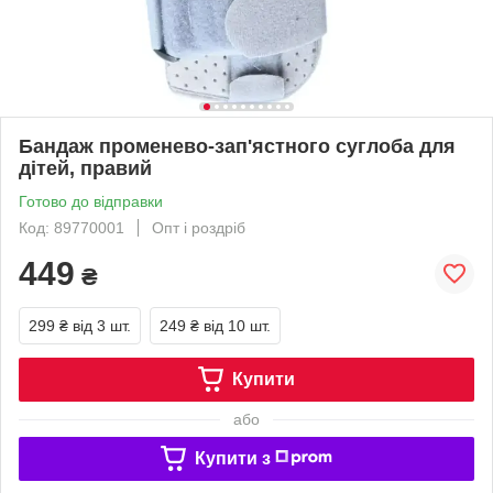
Бандаж променево-зап'ястного суглоба для
дітей, правий
Готово до відправки
Код: 89770001
Опт і роздріб
449
₴
299 ₴
від 3 шт.
249 ₴
від 10 шт.
Купити
або
Купити з