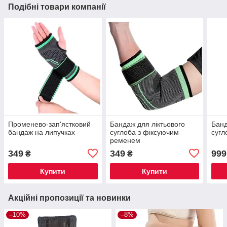
Подібні товари компанії
Променево-зап'ястковий
Бандаж для ліктьового
Банд
бандаж на липучках
суглоба з фіксуючим
сугл
ременем
349
349
999
₴
₴
Купити
Купити
Акційні пропозиції та новинки
–10%
–8%