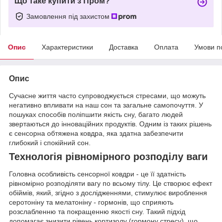
Що таке купити з Пром?
Замовлення під захистом
Опис
Характеристики
Доставка
Оплата
Умови п
Опис
Сучасне життя часто супроводжується стресами, що можуть
негативно впливати на наш сон та загальне самопочуття. У
пошуках способів поліпшити якість сну, багато людей
звертаються до інноваційних продуктів. Одним із таких рішень
є сенсорна обтяжена ковдра, яка здатна забезпечити
глибокий і спокійний сон.
Технологія рівномірного розподілу ваги
Головна особливість сенсорної ковдри - це її здатність
рівномірно розподіляти вагу по всьому тілу. Це створює ефект
обіймів, який, згідно з дослідженнями, стимулює вироблення
серотоніну та мелатоніну - гормонів, що сприяють
розслабленню та покращенню якості сну. Такий підхід
допомагає знизити рівень кортизолу (гормону стресу), що