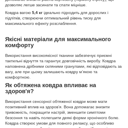
дозволяє легше засинати та спати міцніше.
Ковдра вагою
5,4 кг
ідеально підходить для дорослих і
підлітків, створюючи оптимальний рівень тиску для
максимального ефекту розслаблення.
Якісні матеріали для максимального
комфорту
Використання високоякісної тканини забезпечує приємні
тактильні відчуття та гарантує довговічність виробу. Ковдра
наповнена дрібними скляними гранулами, які відповідають за
вагу, але при цьому залишають ковдру м’якою та
комфортною.
Як обтяжена ковдра впливає на
здоров'я?
Використання сенсорної обтяженої ковдри може мати
позитивний вплив на здоров’я. Вона допомагає знизити
тривожність, покращити настрій, зменшити симптоми
безсоння та навіть полегшити деякі форми хронічного болю.
Ковдра створює умови для повного релаксу, що особливо