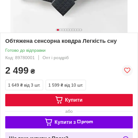
Обтяжена сенсорна ковдра Легкість сну
Готово до відправки
Код: 89780001
Опт і роздріб
2 499
₴
1 649 ₴
від 3 шт.
1 599 ₴
від 10 шт.
Купити
або
Купити з