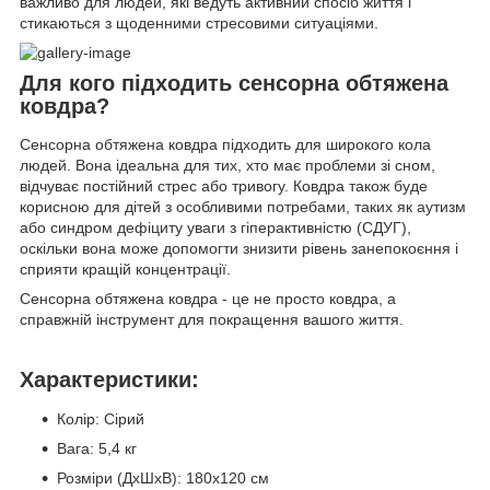
важливо для людей, які ведуть активний спосіб життя і
стикаються з щоденними стресовими ситуаціями.
Для кого підходить сенсорна обтяжена
ковдра?
Сенсорна обтяжена ковдра підходить для широкого кола
людей. Вона ідеальна для тих, хто має проблеми зі сном,
відчуває постійний стрес або тривогу. Ковдра також буде
корисною для дітей з особливими потребами, таких як аутизм
або синдром дефіциту уваги з гіперактивністю (СДУГ),
оскільки вона може допомогти знизити рівень занепокоєння і
сприяти кращій концентрації.
Сенсорна обтяжена ковдра - це не просто ковдра, а
справжній інструмент для покращення вашого життя.
Характеристики:
Колір: Сірий
Вага: 5,4 кг
Розміри (ДхШхВ): 180х120 см