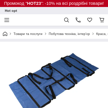
Промокод "
HOT23
": -10% на всі роздрібні товари!
Hot opt
Товари та послуги
Побутова техніка, інтер'єр
Краса, 