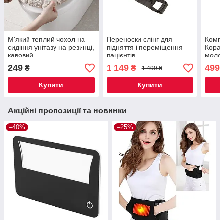
М'який теплий чохол на
Переноски слінг для
Комп
сидіння унітазу на резинці,
підняття і переміщення
Кора
кавовий
пацієнтів
мол
249
1 149
499
₴
₴
1 499 ₴
Купити
Купити
Акційні пропозиції та новинки
–40%
–25%