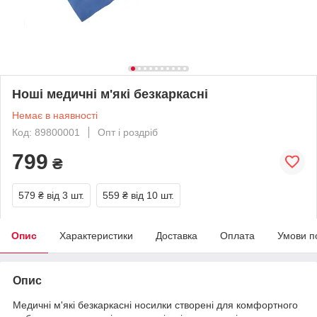
Ноші медичні м'які безкаркасні
Немає в наявності
Код: 89800001
Опт і роздріб
799
₴
579 ₴
від 3 шт.
559 ₴
від 10 шт.
Опис
Характеристики
Доставка
Оплата
Умови п
Опис
Медичні м'які безкаркасні носилки створені для комфортного