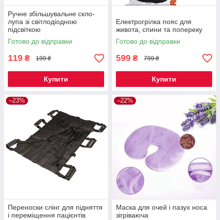
Ручне збільшувальне скло-
лупа зі світлодіодною
Електрогрілка пояс для
підсвіткою
живота, спини та попереку
Готово до відправки
Готово до відправки
119
599
₴
₴
199 ₴
799 ₴
Купити
Купити
–23%
–22%
Переноски слінг для підняття
Маска для очей і пазух носа
і переміщення пацієнтів
зігріваюча