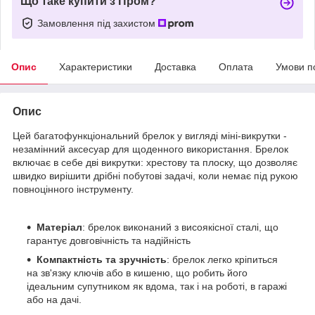
Що таке купити з Пром?
Замовлення під захистом
Опис
Характеристики
Доставка
Оплата
Умови п
Опис
Цей багатофункціональний брелок у вигляді міні-викрутки -
незамінний аксесуар для щоденного використання. Брелок
включає в себе дві викрутки: хрестову та плоску, що дозволяє
швидко вирішити дрібні побутові задачі, коли немає під рукою
повноцінного інструменту.
Матеріал
: брелок виконаний з висоякісної сталі, що
гарантує довговічність та надійність
Компактність та зручність
: брелок легко кріпиться
на зв'язку ключів або в кишеню, що робить його
ідеальним супутником як вдома, так і на роботі, в гаражі
або на дачі.