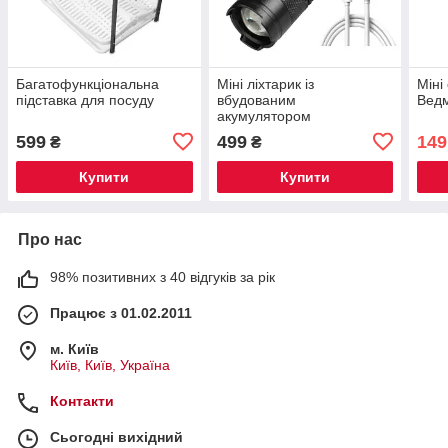
Багатофункціональна
Міні ліхтарик із
Міні
підставка для посуду
вбудованим
Вед
акумулятором
світлодіодний
599
499
149
₴
₴
Купити
Купити
Про нас
98% позитивних з 40 відгуків за рік
Працює з 01.02.2011
м. Київ
Київ, Київ, Україна
Контакти
Сьогодні вихідний