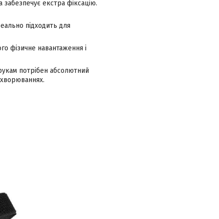
а забезпечує екстра фіксацію.
деально підходить для
го фізичне навантаження і
 рукам потрібен абсолютний
ахворюваннях.