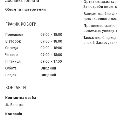
Доставка і оплата
Ортез складається 
За потреби ви легко
Обмін та повернення
Бандаж надійно фік
повсякденного носі
ГРАФІК РОБОТИ
Променево-зап'ястк
допомагає уникнут
Понеділок
09:00
18:00
Також виріб підход
Вівторок
09:00
18:00
спокій. Застосува
Середа
09:00
18:00
Четвер
09:00
18:00
Пʼятниця
09:00
17:00
Субота
Вихідний
Неділя
Вихідний
КОНТАКТИ
Валерія