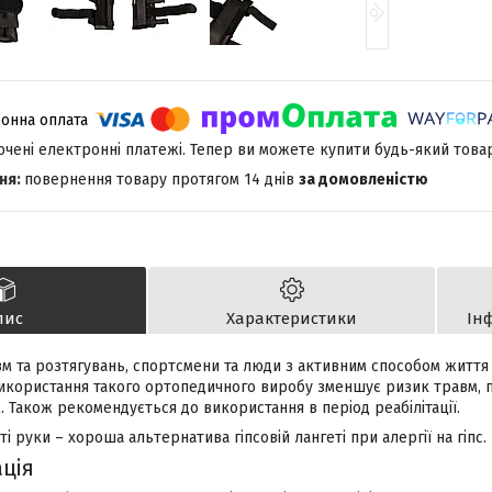
лючені електронні платежі. Тепер ви можете купити будь-який това
повернення товару протягом 14 днів
за домовленістю
пис
Характеристики
Ін
м та розтягувань, спортсмени та люди з активним способом житт
 Використання такого ортопедичного виробу зменшує ризик травм, п
. Також рекомендується до використання в період реабілітації.
і руки – хороша альтернатива гіпсовій лангеті при алергії на гіпс.
ація