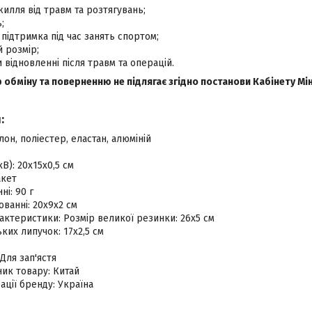
илля від травм та розтягувань;
;
а підтримка під час занять спортом;
 розмір;
 відновленні після травм та операцій.
 обміну та поверненню не підлягає згідно постанови Кабінету Мін
:
лон, поліестер, еластан, алюміній
В): 20х15х0,5 см
акет
ні: 90 г
ованні: 20х9х2 см
актеристики: Розмір великої резинки: 26х5 см
ких липучок: 17х2,5 см
Для зап'ястя
ик товару: Китай
ації бренду: Україна