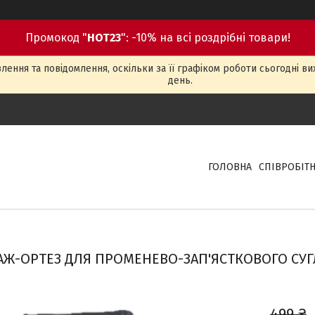
Промокод "
HOT23
": -10% на всі роздрібні товари!
ення та повідомлення, оскільки за її графіком роботи сьогодні в
день.
ГОЛОВНА
СПІВРОБІТ
АЖ-ОРТЕЗ ДЛЯ ПРОМЕНЕВО-ЗАП'ЯСТКОВОГО СУ
499 ₴