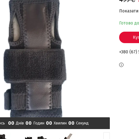
Показати 
Готово д
Ку
+380 (67)
0
0
0
0
0
0
0
0
ось
Днів
Годин
Хвилин
Секунд