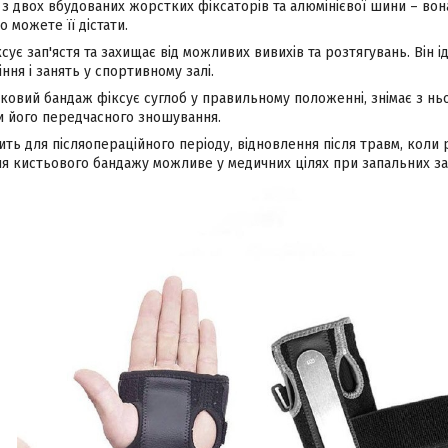
з двох вбудованих жорстких фіксаторів та алюмінієвої шини – вон
 можете її дістати.
сує зап'ястя та захищає від можливих вивихів та розтягувань. Він і
ння і занять у спортивному залі.
овий бандаж фіксує суглоб у правильному положенні, знімає з ньо
и його передчасного зношування.
ить для післяопераційного періоду, відновлення після травм, коли
ння кистьового бандажу можливе у медичних цілях при запальних з