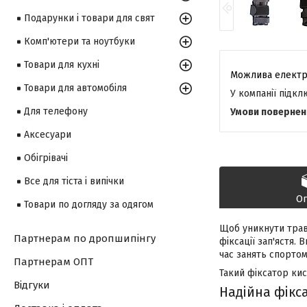
Подарунки і товари для свят
Комп'ютери та ноутбуки
Товари для кухні
Товари для автомобіля
У компанії підк
Для телефону
Аксесуари
Обігрівачі
Все для тіста і випічки
О
Товари по догляду за одягом
Щоб уникнути трав
Партнерам по дропшипінгу
фіксації зап'ястя.
час занять спортом
Партнерам ОПТ
Такий фіксатор кист
Відгуки
Надійна фікс