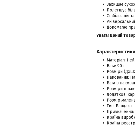
Захищає сухож
Полегшує біль
Стабілізація т
Універсальний
Допомагає при
Увага! Даний товар
Характеристики
Матеріал: Ней
Вага: 90 г
Розміри (ДхШх
Паковання: П
Вага в пакован
Розміри в пак
Додаткові хар
Розмір малень
Тип: Бандажі
Призначення: 
Країна виробн
Країна реєстр