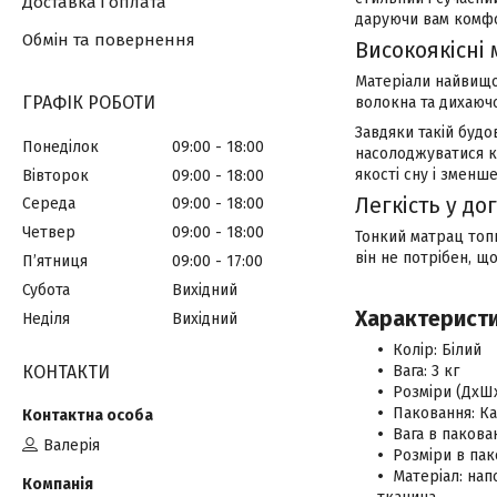
Доставка і оплата
даруючи вам комф
Обмін та повернення
Високоякісні 
Матеріали найвищої
ГРАФІК РОБОТИ
волокна та дихаючо
Завдяки такій будо
Понеділок
09:00
18:00
насолоджуватися к
якості сну і зменш
Вівторок
09:00
18:00
Легкість у до
Середа
09:00
18:00
Четвер
09:00
18:00
Тонкий матрац топп
він не потрібен, 
Пʼятниця
09:00
17:00
Субота
Вихідний
Характеристи
Неділя
Вихідний
Колір: Білий
КОНТАКТИ
Вага: 3 кг
Розміри (ДхШх
Паковання: К
Вага в пакован
Валерія
Розміри в пак
Матеріал: нап