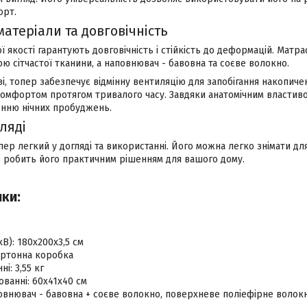
орт.
матеріали та довговічність
 якості гарантують довговічність і стійкість до деформацій. Матр
ю сітчастої тканини, а наповнювач - бавовна та соєве волокно.
ві, топер забезпечує відмінну вентиляцію для запобігання накопич
омфортом протягом тривалого часу. Завдяки анатомічним властиво
енню нічних пробуджень.
гляді
ер легкий у догляді та використанні. Його можна легко знімати дл
що робить його практичним рішенням для вашого дому.
ки:
В): 180x200x3,5 см
артонна коробка
ні: 3,55 кг
ованні: 60x41x40 см
овнювач - бавовна + соєве волокно, поверхневе поліефірне волокн