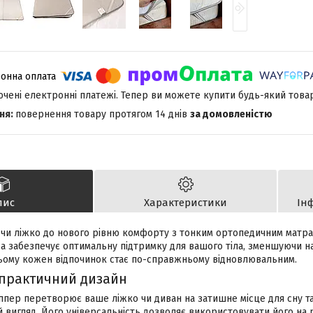
лючені електронні платежі. Тепер ви можете купити будь-який това
повернення товару протягом 14 днів
за домовленістю
пис
Характеристики
Ін
н чи ліжко до нового рівню комфорту з тонким ортопедичним матр
ра забезпечує оптимальну підтримку для вашого тіла, зменшуючи н
цьому кожен відпочинок стає по-справжньому відновлювальним.
 практичний дизайн
ппер перетворює ваше ліжко чи диван на затишне місце для сну та
й вигляд. Його універсальність дозволяє використовувати його на р