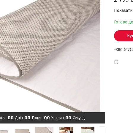
Показати 
Готово д
Ку
+380 (67)
0
0
0
0
0
0
0
0
ось
Днів
Годин
Хвилин
Секунд