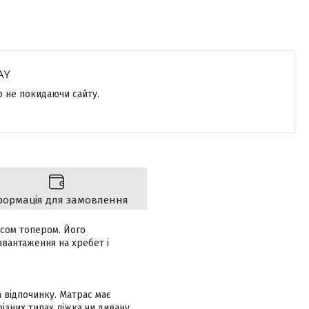
р не покидаючи сайту.
формація для замовлення
асом топером. Його
авантаження на хребет і
 відпочинку. Матрас має
ізних типах ліжка чи дивану,