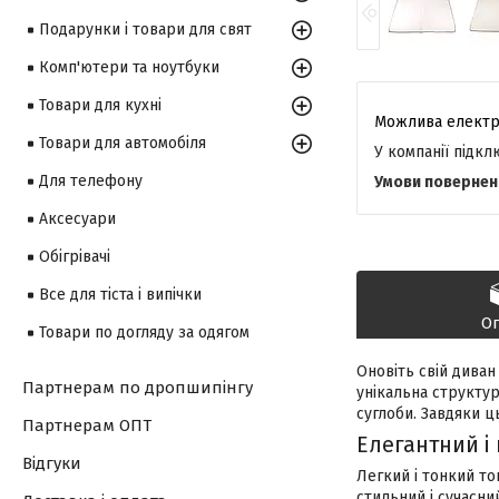
Подарунки і товари для свят
Комп'ютери та ноутбуки
Товари для кухні
Товари для автомобіля
У компанії підк
Для телефону
Аксесуари
Обігрівачі
Все для тіста і випічки
О
Товари по догляду за одягом
Оновіть свій дива
Партнерам по дропшипінгу
унікальна структу
суглоби. Завдяки 
Партнерам ОПТ
Елегантний і
Відгуки
Легкий і тонкий то
стильний і сучасни