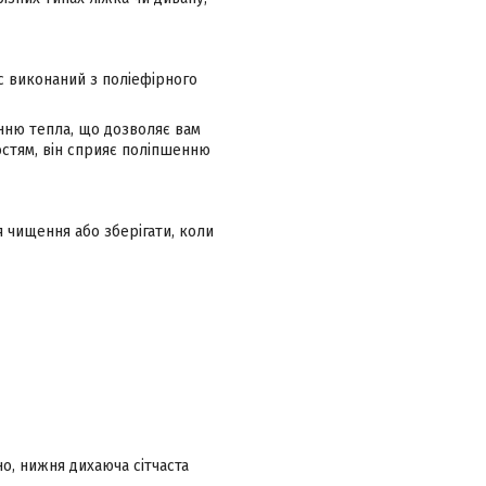
ас виконаний з поліефірного
енню тепла, що дозволяє вам
стям, він сприяє поліпшенню
я чищення або зберігати, коли
о, нижня дихаюча сітчаста