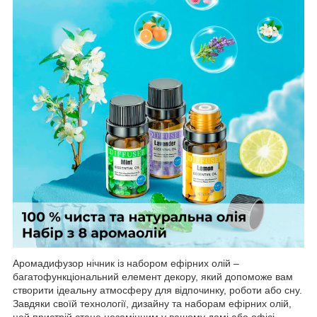
Аромадифузор нічник із набором ефірних олій –
багатофункціональний елемент декору, який допоможе вам
створити ідеальну атмосферу для відпочинку, роботи або сну.
Завдяки своїй технології, дизайну та наборам ефірних олій,
цей пристрій стане незамінним у вашому домі або офісі,