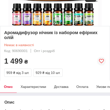
Аромадифузор нічник із набором ефірних
олій
Немає в наявності
Код: 90690001
Опт і роздріб
1 499
₴
959 ₴
від 3 шт.
929 ₴
від 10 шт.
Опис
Характеристики
Доставка
Оплата
Умови п
Опис