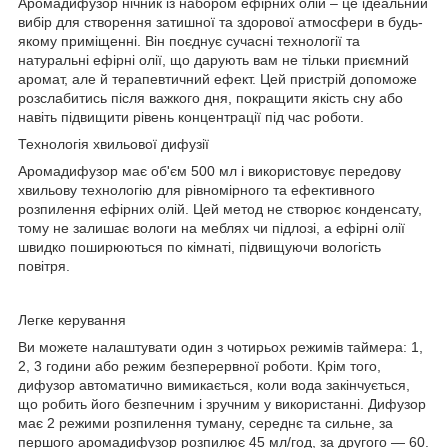
Аромадифузор нічник із набором ефірних олій – це ідеальний
вибір для створення затишної та здорової атмосфери в будь-
якому приміщенні. Він поєднує сучасні технології та
натуральні ефірні олії, що дарують вам не тільки приємний
аромат, але й терапевтичний ефект. Цей пристрій допоможе
розслабитись після важкого дня, покращити якість сну або
навіть підвищити рівень концентрації під час роботи.
Технологія хвильової дифузії
Аромадифузор має об'єм 500 мл і використовує передову
хвильову технологію для рівномірного та ефективного
розпилення ефірних олій. Цей метод не створює конденсату,
тому не залишає вологи на меблях чи підлозі, а ефірні олії
швидко поширюються по кімнаті, підвищуючи вологість
повітря.
Легке керування
Ви можете налаштувати один з чотирьох режимів таймера: 1,
2, 3 години або режим безперервної роботи. Крім того,
дифузор автоматично вимикається, коли вода закінчується,
що робить його безпечним і зручним у використанні. Дифузор
має 2 режими розпилення туману, середнє та сильне, за
першого аромадифузор розпилює 45 мл/год, за другого — 60.