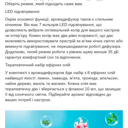
Оберіть режим, який підходить саме вам.
LED підсвічування
Окрім основної функції, аромадифузор також є стильним
нічником. Він має 7 кольорів LED підсвічування, що
дозволяють вибрати оптимальний колір для вашого настрою
чи інтер’єру. Кожен колір має два рівні яскравості, що дає
можливість використовувати пристрій як м’яке нічне світло або
вимкнути підсвічування, не перешкоджаючи роботі дифузора.
Додатково, тихий режим роботи з рівнем шуму менше 35 дБ
гарантує комфортний сон та відпочинок.
Терапевтичний набір ефірних олій
У комплекті з аромадифузором йде набір з 8 ефірних олій
найвищої якості: лимон, лаванда, м'ята, троянда, апельсин,
чайне дерево, ваніль та жасмин. Кожна олія має
терапевтичну дію і зберігається у флаконі 10 мл, що захищає
її від сонячного світла. Підбирайте аромат відповідно до
ваших потреб і настрою.