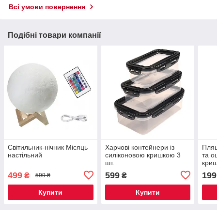
Всі умови повернення
Подібні товари компанії
Світильник-нічник Місяць
Харчові контейнери із
Пляш
настільний
силіконовою кришкою 3
та о
шт.
криш
499
599
199
₴
₴
599 ₴
Купити
Купити