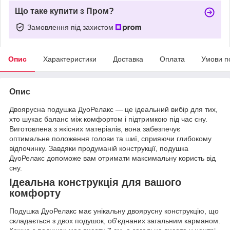
Що таке купити з Пром?
Замовлення під захистом
Опис
Характеристики
Доставка
Оплата
Умови п
Опис
Двоярусна подушка ДуоРелакс — це ідеальний вибір для тих,
хто шукає баланс між комфортом і підтримкою під час сну.
Виготовлена з якісних матеріалів, вона забезпечує
оптимальне положення голови та шиї, сприяючи глибокому
відпочинку. Завдяки продуманій конструкції, подушка
ДуоРелакс допоможе вам отримати максимальну користь від
сну.
Ідеальна конструкція для вашого
комфорту
Подушка ДуоРелакс має унікальну двоярусну конструкцію, що
складається з двох подушок, об'єднаних загальним карманом.