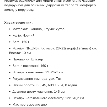
Килимок-будиночок для мишки з підігрівом стане чудовим
подарунком для близьких, даруючи їм тепло та комфорт у
холодну пору року.
Характеристики:
Матеріал: Тканина, штучне хутро
Колір: Чорний
Вага: 160 г
Розміри (ДхШхВ): Килимок: 28x21(вгорі)x12(знизу) см;
Висота: 10 см
Паковання: Блістер
Вага в пакованні: 160 г
Розміри в пакованні: 29x26x3 см
Регулювання температури: Так
Режим роботи: 35, 45, 60°С; 2, 4, 8 годин
Довжина дроту живлення: 145 см
Розміри нагрівального елементу: 12x9x0,2 см
Має прогумоване дно