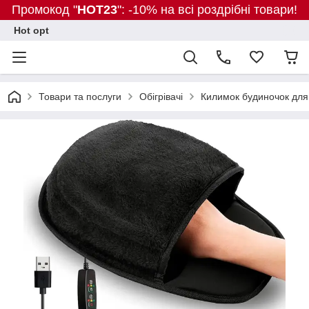
Промокод "
HOT23
": -10% на всі роздрібні товари!
Hot opt
Товари та послуги
Обігрівачі
Килимок будиночок для 