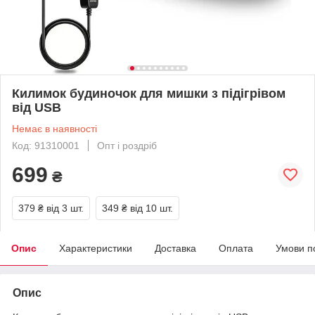
Килимок будиночок для мишки з підігрівом
від USB
Немає в наявності
Код: 91310001
Опт і роздріб
699
₴
379 ₴
від 3 шт.
349 ₴
від 10 шт.
Опис
Характеристики
Доставка
Оплата
Умови п
Опис