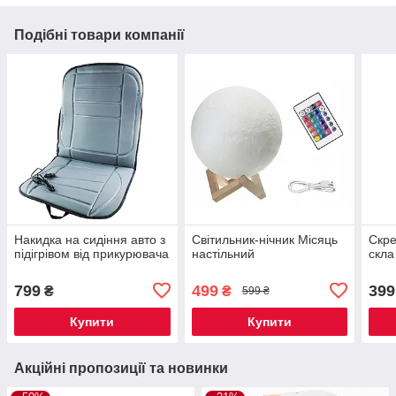
Подібні товари компанії
Накидка на сидіння авто з
Світильник-нічник Місяць
Скре
підігрівом від прикурювача
настільний
скла
799
499
399
₴
₴
599 ₴
Купити
Купити
Акційні пропозиції та новинки