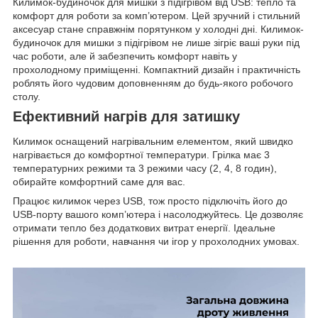
Килимок-будиночок для мишки з підігрівом від USB: тепло та
комфорт для роботи за комп’ютером. Цей зручний і стильний
аксесуар стане справжнім порятунком у холодні дні. Килимок-
будиночок для мишки з підігрівом не лише зігріє ваші руки під
час роботи, але й забезпечить комфорт навіть у
прохолодному приміщенні. Компактний дизайн і практичність
роблять його чудовим доповненням до будь-якого робочого
столу.
Ефективний нагрів для затишку
Килимок оснащений нагрівальним елементом, який швидко
нагрівається до комфортної температури. Грілка має 3
температурних режими та 3 режими часу (2, 4, 8 годин),
обирайте комфортний саме для вас.
Працює килимок через USB, тож просто підключіть його до
USB-порту вашого комп’ютера і насолоджуйтесь. Це дозволяє
отримати тепло без додаткових витрат енергії. Ідеальне
рішення для роботи, навчання чи ігор у прохолодних умовах.