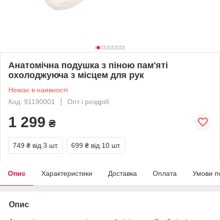
Анатомічна подушка з піною пам'яті
охолоджуюча з місцем для рук
Немає в наявності
Код: 91190001
Опт і роздріб
1 299
₴
749 ₴
від 3 шт.
699 ₴
від 10 шт.
Опис
Характеристики
Доставка
Оплата
Умови п
Опис