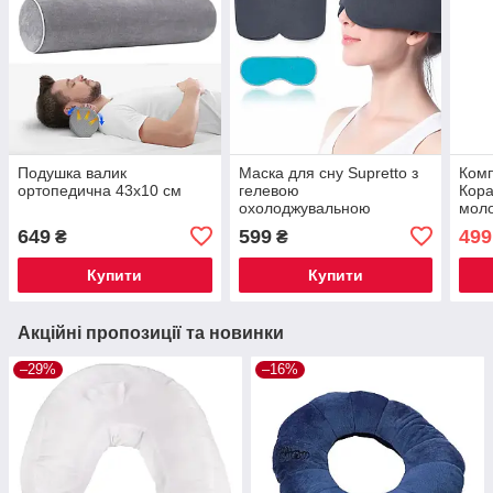
Подушка валик
Маска для сну Supretto з
Комп
ортопедична 43x10 см
гелевою
Кора
охолоджувальною
мол
вставкою, графітовий
649
599
499
₴
₴
Купити
Купити
Акційні пропозиції та новинки
–29%
–16%