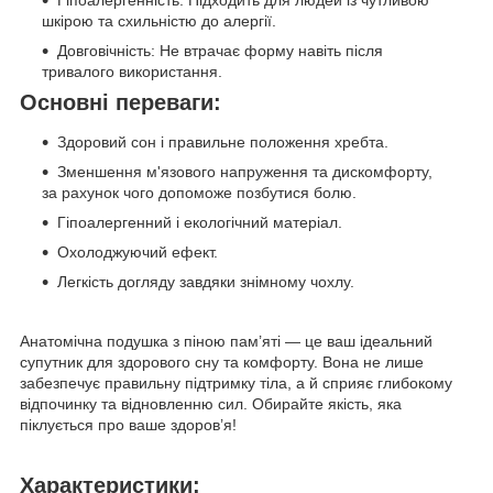
Гіпоалергенність: Підходить для людей із чутливою
шкірою та схильністю до алергії.
Довговічність: Не втрачає форму навіть після
тривалого використання.
Основні переваги:
Здоровий сон і правильне положення хребта.
Зменшення м'язового напруження та дискомфорту,
за рахунок чого допоможе позбутися болю.
Гіпоалергенний і екологічний матеріал.
Охолоджуючий ефект.
Легкість догляду завдяки знімному чохлу.
Анатомічна подушка з піною пам’яті — це ваш ідеальний
супутник для здорового сну та комфорту. Вона не лише
забезпечує правильну підтримку тіла, а й сприяє глибокому
відпочинку та відновленню сил. Обирайте якість, яка
піклується про ваше здоров’я!
Характеристики: