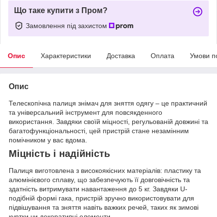
Що таке купити з Пром?
Замовлення під захистом
Опис
Характеристики
Доставка
Оплата
Умови п
Опис
Телескопічна палиця знімач для зняття одягу – це практичний
та універсальний інструмент для повсякденного
використання. Завдяки своїй міцності, регульованій довжині та
багатофункціональності, цей пристрій стане незамінним
помічником у вас вдома.
Міцність і надійність
Палиця виготовлена з високоякісних матеріалів: пластику та
алюмінієвого сплаву, що забезпечують її довговічність та
здатність витримувати навантаження до 5 кг. Завдяки U-
подібній формі гака, пристрій зручно використовувати для
підвішування та зняття навіть важких речей, таких як зимові
куртки чи декоративні елементи.