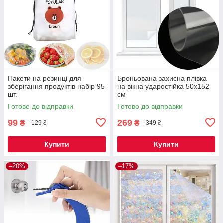
Пакети на резинці для
Броньована захисна плівка
зберігання продуктів набір 95
на вікна ударостійка 50x152
шт.
см
Готово до відправки
Готово до відправки
99
269
₴
₴
129 ₴
349 ₴
Купити
Купити
–20%
–17%