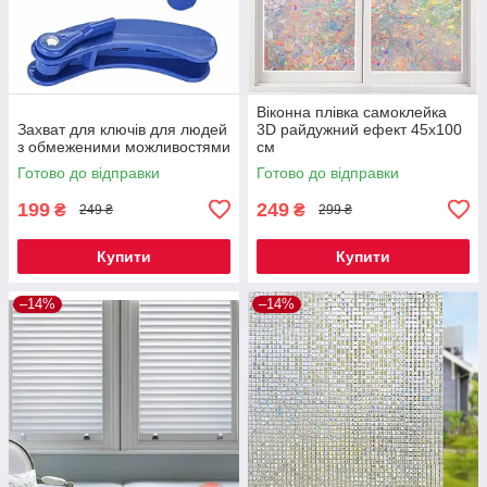
Віконна плівка самоклейка
Захват для ключів для людей
3D райдужний ефект 45х100
з обмеженими можливостями
см
Готово до відправки
Готово до відправки
199
249
₴
₴
249 ₴
299 ₴
Купити
Купити
–14%
–14%