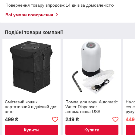
Повернення товару впродовж 14 днів за домовленістю
Всі умови повернення
Подібні товари компанії
Сміттєвий кошик
Помпа для води Automatic
Нало
портативний підвісний для
Water Dispenser
сенс
авто
автоматична USB
руху
499
249
449
₴
₴
Купити
Купити