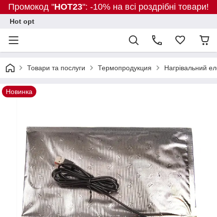
Промокод "
HOT23
": -10% на всі роздрібні товари!
Hot opt
Товари та послуги
Термопродукция
Нагрівальний е
Новинка