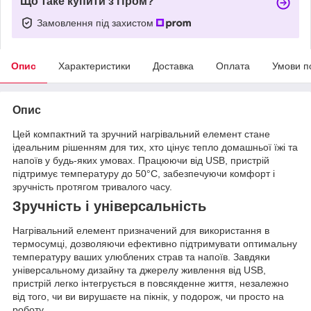
Що таке купити з Пром?
Замовлення під захистом
Опис
Характеристики
Доставка
Оплата
Умови п
Опис
Цей компактний та зручний нагрівальний елемент стане
ідеальним рішенням для тих, хто цінує тепло домашньої їжі та
напоїв у будь-яких умовах. Працюючи від USB, пристрій
підтримує температуру до 50°C, забезпечуючи комфорт і
зручність протягом тривалого часу.
Зручність і універсальність
Нагрівальний елемент призначений для використання в
термосумці, дозволяючи ефективно підтримувати оптимальну
температуру ваших улюблених страв та напоїв. Завдяки
універсальному дизайну та джерелу живлення від USB,
пристрій легко інтегрується в повсякденне життя, незалежно
від того, чи ви вирушаєте на пікнік, у подорож, чи просто на
роботу.