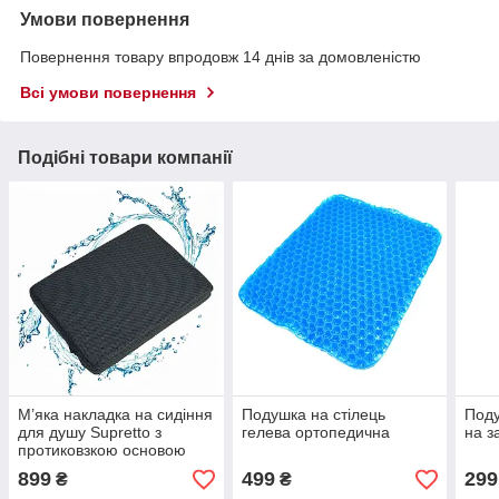
Умови повернення
Повернення товару впродовж 14 днів за домовленістю
Всі умови повернення
Подібні товари компанії
М’яка накладка на сидіння
Подушка на стілець
Поду
для душу Supretto з
гелева ортопедична
на з
протиковзкою основою
899
499
299
₴
₴