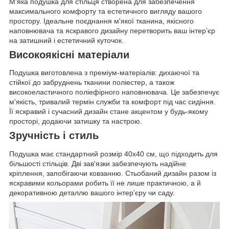
М'яка подушка для стільця створена для забезпечення
максимального комфорту та естетичного вигляду вашого
простору. Ідеальне поєднання м'якої тканина, якісного
наповнювача та яскравого дизайну перетворить ваш інтер’єр
на затишний і естетичний куточок.
Високоякісні матеріали
Подушка виготовлена з преміум-матеріалів: дихаючої та
стійкої до забруднень тканини поліестер, а також
високоеластичного поліефірного наповнювача. Це забезпечує
м'якість, тривалий термін служби та комфорт під час сидіння.
Її яскравий і сучасний дизайн стане акцентом у будь-якому
просторі, додаючи затишку та настрою.
Зручність і стиль
Подушка має стандартний розмір 40x40 см, що підходить для
більшості стільців. Дві зав'язки забезпечують надійне
кріплення, запобігаючи ковзанню. Стьобаний дизайн разом із
яскравими кольорами робить її не лише практичною, а й
декоративною деталлю вашого інтер’єру чи саду.