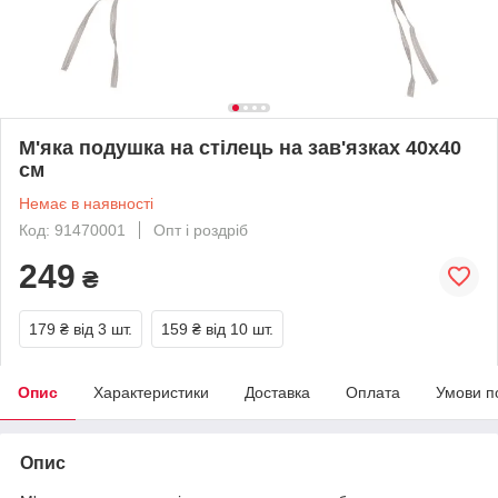
М'яка подушка на стілець на зав'язках 40x40
см
Немає в наявності
Код: 91470001
Опт і роздріб
249
₴
179 ₴
від 3 шт.
159 ₴
від 10 шт.
Опис
Характеристики
Доставка
Оплата
Умови п
Опис