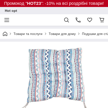
Промокод "
HOT23
": -10% на всі роздрібні товари!
Hot opt
Товари та послуги
Товари для дому
Подушки для стіл