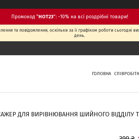
Промокод "
HOT23
": -10% на всі роздрібні товари!
ення та повідомлення, оскільки за її графіком роботи сьогодні в
день.
ГОЛОВНА
СПІВРОБІТ
АЖЕР ДЛЯ ВИРІВНЮВАННЯ ШИЙНОГО ВІДДІЛУ Т
399 ₴