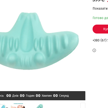
Показати 
Готово д
Ку
+380 (67)
0
0
0
0
0
0
0
0
ось
Днів
Годин
Хвилин
Секунд