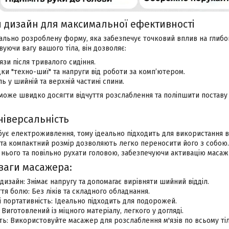
 дизайн для максимальної ефективності
льно розроблену форму, яка забезпечує точковий вплив на глибокі
уючи вагу вашого тіла, він дозволяє:
язи після тривалого сидіння.
дки "техно-шиї" та напруги від роботи за комп’ютером.
ь у шийній та верхній частині спини.
може швидко досягти відчуття розслаблення та поліпшити поставу
ніверсальність
є електроживлення, тому ідеально підходить для використання вдо
 та компактний розмір дозволяють легко переносити його з собою
 нього та повільно рухати головою, забезпечуючи активацію масаж
ваги масажера:
дизайн: Знімає напругу та допомагає вирівняти шийний відділ.
тя болю: Без ліків та складного обладнання.
і портативність: Ідеально підходить для подорожей.
 Виготовлений із міцного матеріалу, легкого у догляді.
ть: Використовуйте масажер для розслаблення м'язів по всьому тіл