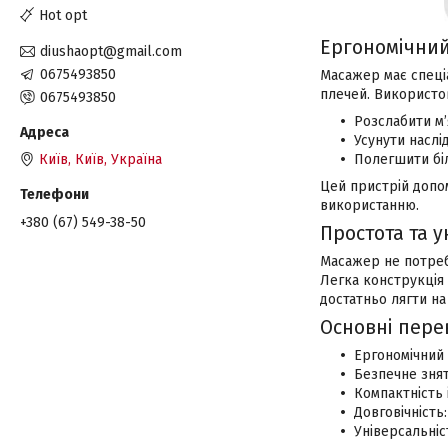
Hot opt
Ергономічний
diushaopt@gmail.com
0675493850
Масажер має спеціа
плечей. Використов
0675493850
Розслабити м’
Усунути наслі
Київ, Київ, Україна
Полегшити біл
Цей пристрій допо
використанню.
+380 (67) 549-38-50
Простота та у
Масажер не потребу
Легка конструкція
достатньо лягти на
Основні пере
Ергономічний 
Безпечне знят
Компактність 
Довговічність:
Універсальніс