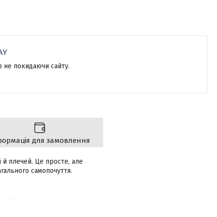
р не покидаючи сайту.
формація для замовлення
 й плечей. Це просте, але
гального самопочуття.