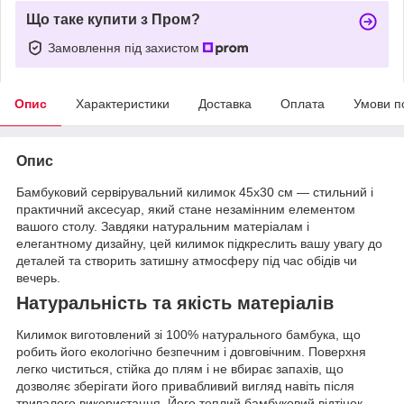
Що таке купити з Пром?
Замовлення під захистом
Опис
Характеристики
Доставка
Оплата
Умови п
Опис
Бамбуковий сервірувальний килимок 45x30 см — стильний і
практичний аксесуар, який стане незамінним елементом
вашого столу. Завдяки натуральним матеріалам і
елегантному дизайну, цей килимок підкреслить вашу увагу до
деталей та створить затишну атмосферу під час обідів чи
вечерь.
Натуральність та якість матеріалів
Килимок виготовлений зі 100% натурального бамбука, що
робить його екологічно безпечним і довговічним. Поверхня
легко чиститься, стійка до плям і не вбирає запахів, що
дозволяє зберігати його привабливий вигляд навіть після
тривалого використання. Його теплий бамбуковий відтінок