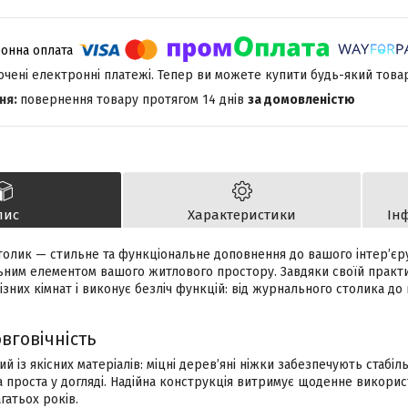
лючені електронні платежі. Тепер ви можете купити будь-який това
повернення товару протягом 14 днів
за домовленістю
пис
Характеристики
Ін
толик — стильне та функціональне доповнення до вашого інтер’єр
ьним елементом вашого житлового простору. Завдяки своїй практич
ізних кімнат і виконує безліч функцій: від журнального столика до п
овговічність
й із якісних матеріалів: міцні дерев’яні ніжки забезпечують стабіл
 проста у догляді. Надійна конструкція витримує щоденне викорис
гатьох років.