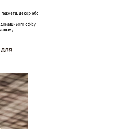
, гаджети, декор або
и домашнього офісу.
малізму.