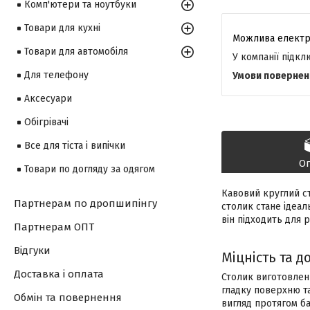
Комп'ютери та ноутбуки
Товари для кухні
Товари для автомобіля
У компанії підк
Для телефону
Аксесуари
Обігрівачі
Все для тіста і випічки
О
Товари по догляду за одягом
Кавовий круглий с
Партнерам по дропшипінгу
столик стане ідеал
він підходить для р
Партнерам ОПТ
Відгуки
Міцність та д
Доставка і оплата
Столик виготовлени
гладку поверхню та
Обмін та повернення
вигляд протягом ба