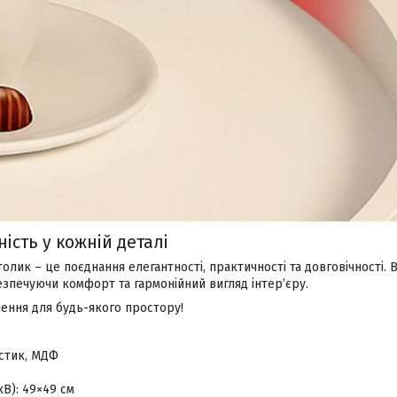
ність у кожній деталі
олик – це поєднання елегантності, практичності та довговічності.
езпечуючи комфорт та гармонійний вигляд інтер’єру.
ення для будь-якого простору!
астик, МДФ
В): 49×49 см