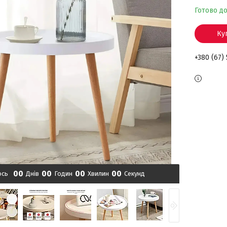
Готово д
Ку
+380 (67)
0
0
0
0
0
0
0
0
ось
Днів
Годин
Хвилин
Секунд