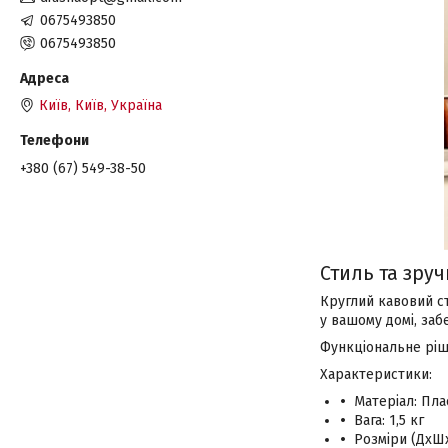
0675493850
0675493850
Київ, Київ, Україна
+380 (67) 549-38-50
Стиль та зруч
Круглий кавовий ст
у вашому домі, заб
Функціональне ріш
Характеристики:
Матеріал: Пл
Вага: 1,5 кг
Розміри (ДхШх