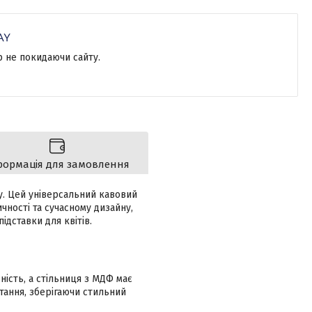
р не покидаючи сайту.
формація для замовлення
у. Цей універсальний кавовий
ності та сучасному дизайну,
ідставки для квітів.
ьність, а стільниця з МДФ має
тання, зберігаючи стильний