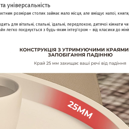
та універсальність
ктним розмірам столик займає мало місця, але вміщує напої, книги
одить для вітальні, спальні, їдальні, передпокою, дитячої кімнати ч
йн легко поєднується з будь-яким інтер’єром – від класики до міні