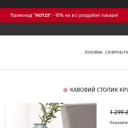
Промокод "
HOT23
": -10% на всі роздрібні товари!
ГОЛОВНА
СПІВРОБІТ
КАВОВИЙ СТОЛИК КР
1 299 
Показати 