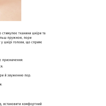
о стимулює тканини шкіри та
більш пружною, пори
 у шкірі голови, що сприяє
є призначення:
я.
ри й звуженню пор.
и.
ад, встановити комфортний