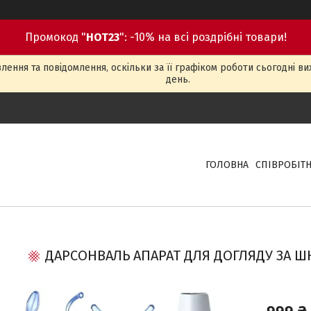
Промокод "
HOT23
": -10% на всі роздрібні товари!
ення та повідомлення, оскільки за її графіком роботи сьогодні в
день.
ГОЛОВНА
СПІВРОБІТ
ДАРСОНВАЛЬ АПАРАТ ДЛЯ ДОГЛЯДУ ЗА ШК
999 ₴