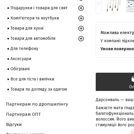
Подарунки і товари для свят
Комп'ютери та ноутбуки
Товари для кухні
Товари для автомобіля
У компанії підк
Для телефону
Аксесуари
Обігрівачі
Все для тіста і випічки
О
Товари по догляду за одягом
Дарсонваль — ваш 
Партнерам по дропшипінгу
Бажаєте мати гладк
багатофункціональн
Партнерам ОПТ
волоссям. Його ви
Відгуки
стимуляції його рос