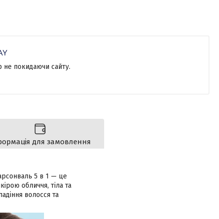
р не покидаючи сайту.
формація для замовлення
арсонваль 5 в 1 — це
ірою обличчя, тіла та
адіння волосся та