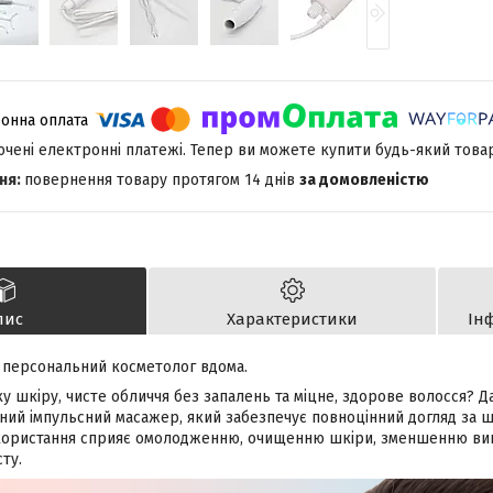
лючені електронні платежі. Тепер ви можете купити будь-який това
повернення товару протягом 14 днів
за домовленістю
пис
Характеристики
Ін
персональний косметолог вдома.
у шкіру, чисте обличчя без запалень та міцне, здорове волосся? Д
ий імпульсний масажер, який забезпечує повноцінний догляд за шк
користання сприяє омолодженню, очищенню шкіри, зменшенню вип
ту.