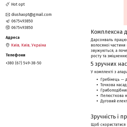
Hot opt
diushaopt@gmail.com
0675493850
0675493850
Комплексна ді
Дарсонваль працює
Київ, Київ, Україна
волосяної частини
звужуються, а поч
росту та зміцненню
+380 (67) 549-38-50
5 зручних нас
У комплекті з апар
Гребінець — д
Точкова насад
Грибоподібни
Пелюсткова на
Дуговий елект
Зручність і п
Щоб скористатися а