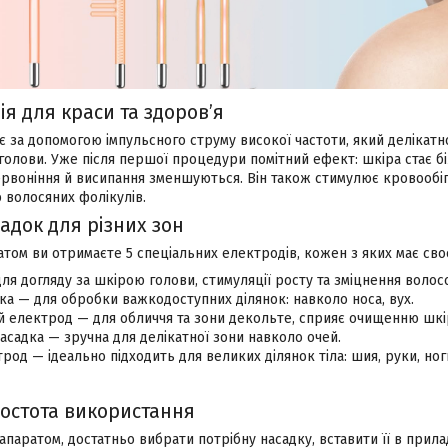
я для краси та здоров’я
 за допомогою імпульсного струму високої частоти, який делікатн
 голови. Уже після першої процедури помітний ефект: шкіра стає 
ервоніння й висипання зменшуються. Він також стимулює кровообіг
 волосяних фолікулів.
адок для різних зон
атом ви отримаєте 5 спеціальних електродів, кожен з яких має сво
ля догляду за шкірою голови, стимуляції росту та зміцнення волосс
ка — для обробки важкодоступних ділянок: навколо носа, вух.
й електрод — для обличчя та зони декольте, сприяє очищенню шкі
садка — зручна для делікатної зони навколо очей.
род — ідеально підходить для великих ділянок тіла: шия, руки, ног
ростота використання
паратом, достатньо вибрати потрібну насадку, вставити її в прил