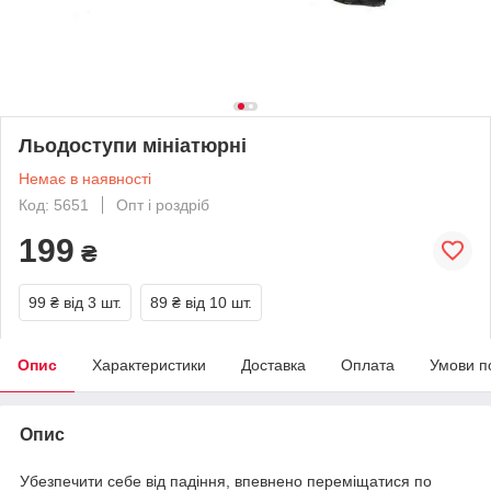
Льодоступи мініатюрні
Немає в наявності
Код: 5651
Опт і роздріб
199
₴
99 ₴
від 3 шт.
89 ₴
від 10 шт.
Опис
Характеристики
Доставка
Оплата
Умови п
Опис
Убезпечити себе від падіння, впевнено переміщатися по