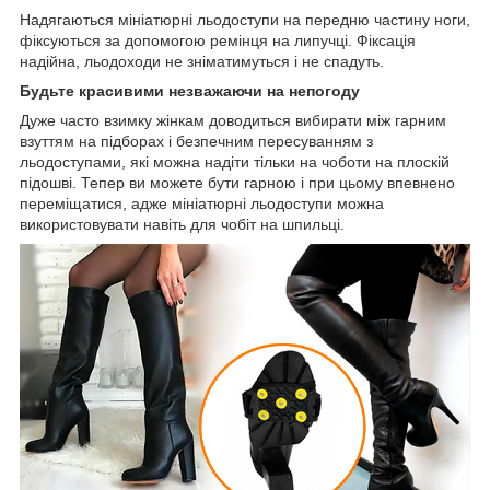
Надягаються мініатюрні льодоступи на передню частину ноги,
фіксуються за допомогою ремінця на липучці. Фіксація
надійна, льодоходи не зніматимуться і не спадуть.
Будьте красивими незважаючи на непогоду
Дуже часто взимку жінкам доводиться вибирати між гарним
взуттям на підборах і безпечним пересуванням з
льодоступами, які можна надіти тільки на чоботи на плоскій
підошві. Тепер ви можете бути гарною і при цьому впевнено
переміщатися, адже мініатюрні льодоступи можна
використовувати навіть для чобіт на шпильці.