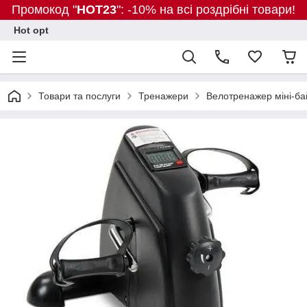
Промокод "
HOT23
": -10% на всі роздрібні товари!
Hot opt
Товари та послуги
Тренажери
Велотренажер міні-бай