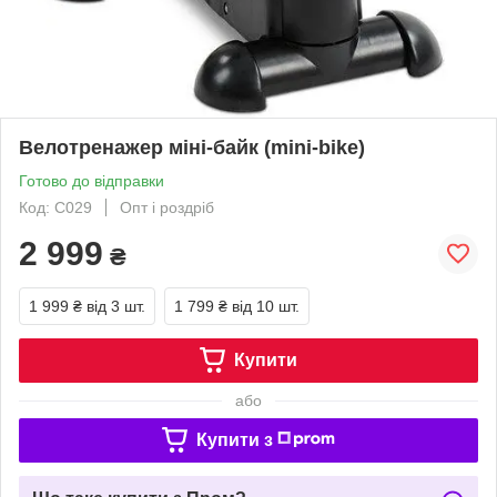
Велотренажер міні-байк (mini-bike)
Готово до відправки
Код: C029
Опт і роздріб
2 999
₴
1 999 ₴
від 3 шт.
1 799 ₴
від 10 шт.
Купити
або
Купити з