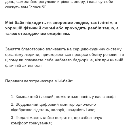
день, самостійно регулюючи рівень опору, і ваші суглоби
скажуть вам "спасибі".
Міні-байк підходить як здоровим людям, так і літнім, в
хорошій фізичній формі або проходять реабілітацію, а
також страждаючим ожирінням.
Заняття благотворно впливають на серцево-судинну систему
організму людини, прискорюються процеси обміну речовин і в
цілому ви почуваєте себе набагато бадьоріше, ніж при низькій
фізичній активності.
Переваги велотренажера міні-байк:
Компактний і легкий, поміститься навіть у вас в шафі;
Вбудований цифровий монітор одночасно
відображає відстань, калорії, швидкість і час;
Педалі мають стійке покриття, що забезпечує
комфорт тренування;