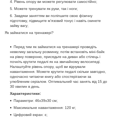
Рівень опору ви можете регулювати самостійно;
Можете тренувати як руки, так і ноги;
Завдяки заняттям ви поліпшите свою фізичну
підготовку, підвищите м'язовий тонус і навіть скинете
зайву вагу;
Як займатися на тренажері?
Перед тим як займатися на тренажері проведіть
невелику загальну розминку, потім встановіть міні-байк
на рівну поверхню, присядьте на диван або стілець і
почніть крутити педалі як на звичайному велосипеді.
Налаштуйте рівень опору, щоб ви відчували
навантаження. Можете крутити педалі скільки завгодно,
одночасно читаючи книгу або спостерігаючи за
улюбленим серіалом. Оптимальний час занять від 15 до
30 хвилин в день.
Характеристики:
Параметри: 46х39х30 см;
Максимальне навантаження: 120 кг;
Цифровий екран: є;