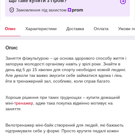
Що таке купити з Пром?
Замовлення під захистом
Опис
Характеристики
Доставка
Оплата
Умови п
Опис
Заняття фізкультурою – це основа здорового способу життя і
запорука молодості організму навіть у зрілі роки. Знайти в
день від 5 до 15 хвилин для спорту необхідно кожній людині.
Але деколи так важко змусити себе займатися вдома і лінь
йти в тренажерний зал, особливо, коли справ багато.
Хороше рішення при таких труднощах – купити домашній
міні-
тренажер
, адже така покупка відмінно мотивує на
заняття.
Велотренажер міні-байк створений для людей, які бажають
підтримувати себе у формі. Просто крутите педалі кожен