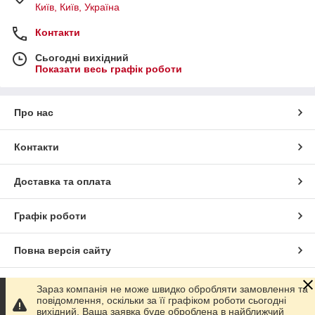
Київ, Київ, Україна
Контакти
Сьогодні вихідний
Показати весь графік роботи
Про нас
Контакти
Доставка та оплата
Графік роботи
Повна версія сайту
Сайт створено на маркетплейсі
Prom.ua
Зараз компанія не може швидко обробляти замовлення та
повідомлення, оскільки за її графіком роботи сьогодні
вихідний. Ваша заявка буде оброблена в найближчий