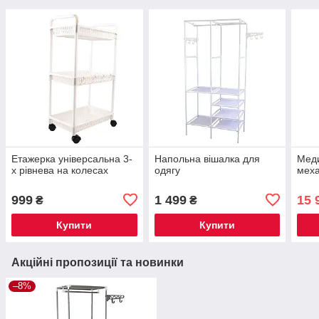
Етажерка універсальна 3-
Напольна вішалка для
Меди
х рівнева на колесах
одягу
меха
999
1 499
15 
₴
₴
Купити
Купити
Акційні пропозиції та новинки
–8%