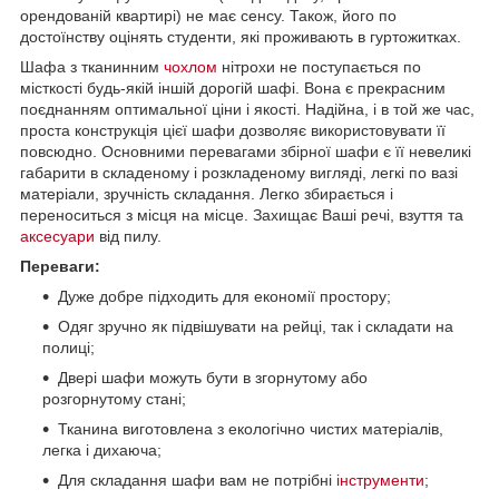
орендованій квартирі) не має сенсу. Також, його по
достоїнству оцінять студенти, які проживають в гуртожитках.
Шафа з тканинним
чохлом
нітрохи не поступається по
місткості будь-якій іншій дорогій шафі. Вона є прекрасним
поєднанням оптимальної ціни і якості. Надійна, і в той же час,
проста конструкція цієї шафи дозволяє використовувати її
повсюдно. Основними перевагами збірної шафи є її невеликі
габарити в складеному і розкладеному вигляді, легкі по вазі
матеріали, зручність складання. Легко збирається і
переноситься з місця на місце. Захищає Ваші речі, взуття та
аксесуари
від пилу.
Переваги:
Дуже добре підходить для економії простору;
Одяг зручно як підвішувати на рейці, так і складати на
полиці;
Двері шафи можуть бути в згорнутому або
розгорнутому стані;
Тканина виготовлена ​​з екологічно чистих матеріалів,
легка і дихаюча;
Для складання шафи вам не потрібні
інструменти
;