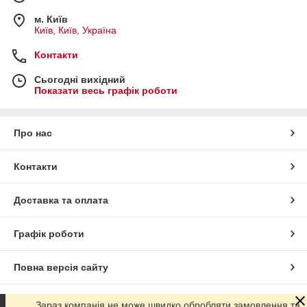
м. Київ
Київ, Київ, Україна
Контакти
Сьогодні вихідний
Показати весь графік роботи
Про нас
Контакти
Доставка та оплата
Графік роботи
Повна версія сайту
Сайт створено на маркетплейсі
Prom.ua
Зараз компанія не може швидко обробляти замовлення та