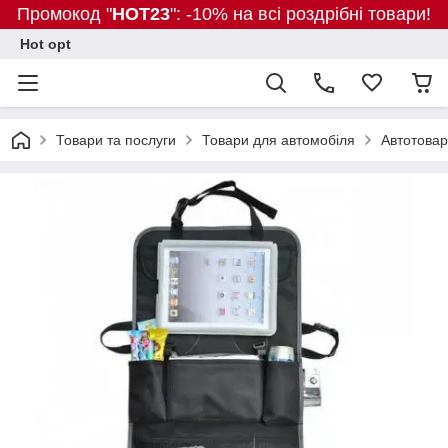
Промокод "
HOT23
": -10% на всі роздрібні товари!
Hot opt
Товари та послуги
Товари для автомобіля
Автотова