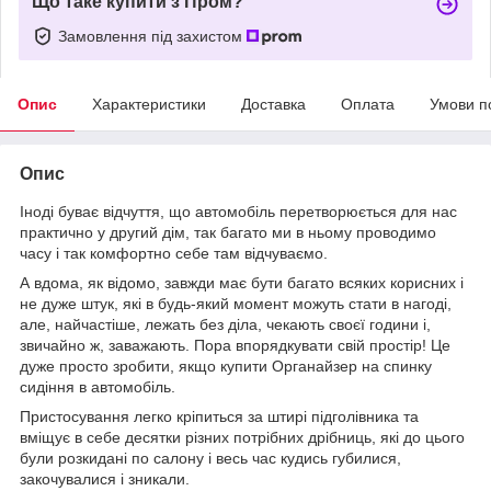
Що таке купити з Пром?
Замовлення під захистом
Опис
Характеристики
Доставка
Оплата
Умови п
Опис
Іноді буває відчуття, що автомобіль перетворюється для нас
практично у другий дім, так багато ми в ньому проводимо
часу і так комфортно себе там відчуваємо.
А вдома, як відомо, завжди має бути багато всяких корисних і
не дуже штук, які в будь-який момент можуть стати в нагоді,
але, найчастіше, лежать без діла, чекають своєї години і,
звичайно ж, заважають. Пора впорядкувати свій простір! Це
дуже просто зробити, якщо купити Органайзер на спинку
сидіння в автомобіль.
Пристосування легко кріпиться за штирі підголівника та
вміщує в себе десятки різних потрібних дрібниць, які до цього
були розкидані по салону і весь час кудись губилися,
закочувалися і зникали.