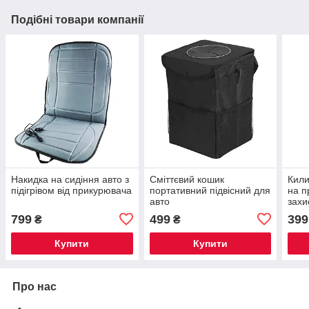
Подібні товари компанії
Накидка на сидіння авто з
Сміттєвий кошик
Кили
підігрівом від прикурювача
портативний підвісний для
на п
авто
захи
чор
799
499
399
₴
₴
Купити
Купити
Про нас