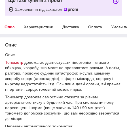
Що таке купити з Пром?
Замовлення під захистом
Опис
Характеристики
Доставка
Оплата
Умови п
Опис
Опис
Тонометр
допомагає діагностувати гіпертонію - «тихого
вбивцю», хворобу, яка може не проявлятися роками. А потім,
раптово, провокує судинні катастрофи: інсульт, ішемічну
хворобу серця (стенокардію), інфаркт міокарда, серцеву і
ниркову недостатність і т.д. Ось лише деякі органи, які вражає
гіпертонія: серце, головний мозок, нирки.
Тонометр дозволяє самостійно стежити за рівнем
артеріального тиску в будь-який час. При систематичному
перевищенні норми (вище значень 140 \ 90 мм.рт.ст.)
тонометр допоможе зрозуміти, що вам необхідно звернутися
до лікаря.
Переваги автоматичного тонометра: