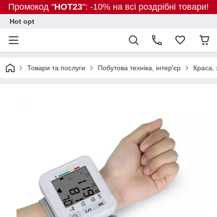
Промокод "
HOT23
": -10% на всі роздрібні товари!
Hot opt
Товари та послуги
Побутова техніка, інтер'єр
Краса, 