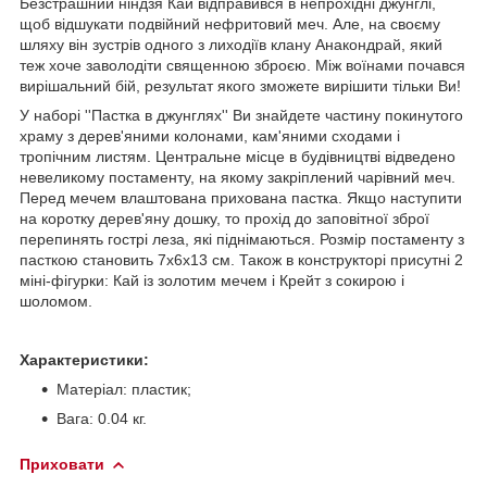
Безстрашний ніндзя Кай відправився в непрохідні джунглі,
щоб відшукати подвійний нефритовий меч. Але, на своєму
шляху він зустрів одного з лиходіїв клану Анакондрай, який
теж хоче заволодіти священною зброєю. Між воїнами почався
вирішальний бій, результат якого зможете вирішити тільки Ви!
У наборі ''Пастка в джунглях'' Ви знайдете частину покинутого
храму з дерев'яними колонами, кам'яними сходами і
тропічним листям. Центральне місце в будівництві відведено
невеликому постаменту, на якому закріплений чарівний меч.
Перед мечем влаштована прихована пастка. Якщо наступити
на коротку дерев'яну дошку, то прохід до заповітної зброї
перепинять гострі леза, які піднімаються. Розмір постаменту з
пасткою становить 7х6х13 см. Також в конструкторі присутні 2
міні-фігурки: Кай із золотим мечем і Крейт з сокирою і
шоломом.
Характеристики:
Матеріал: пластик;
Вага: 0.04 кг.
Приховати