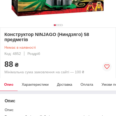
Конструктор NINJAGO (Ниндзяго) 58
предметів
Немає в наявності
Код: 4852
Роздріб
88
₴
Мінімальна сума замовлення на сайті — 100 ₴
Опис
Характеристики
Доставка
Оплата
Умови п
Опис
Опис