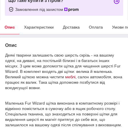
Що таке купити з Пром?
Замовлення під захистом
Опис
Характеристики
Доставка
Оплата
Умови п
Опис
Деякі тварини залишають свою шерсть скрізь - на вашому
одязі, на дивані, на постільній білизні і в багатьох інших
місцях. З цим може допомогти щітка для чищення шерсті Fur
Wizard. В комплект входять дві щітки: велика й маленька.
Великий щіткою можна чистити
меблі
, салон автомобіля, вона
працює як валик. Така щітка допоможе позбутися від
всюдисущої вовни.
Маленька Fur Wizard щітка виконана в компактному розмірі і
відмінно поміститься в сумочку або в ящик робочого столу.
Спеціальна тканина, що знаходиться на поверхні щітки для
видалення шерсті як магніт притягує до себе все, що
залишилося на вашому одязі після спілкування з вихованцем.