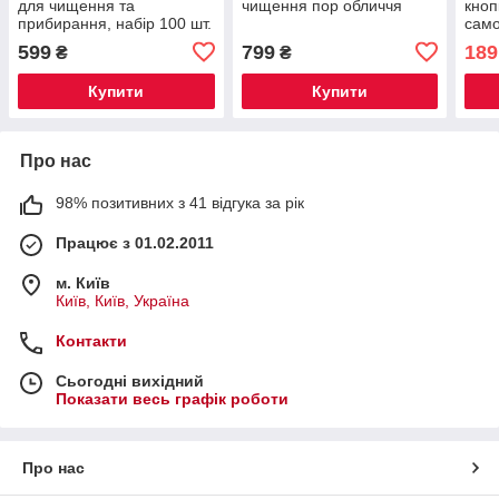
для чищення та
чищення пор обличчя
кноп
прибирання, набір 100 шт.
сам
599
799
189
₴
₴
Купити
Купити
Про нас
98% позитивних з 41 відгука за рік
Працює з 01.02.2011
м. Київ
Київ, Київ, Україна
Контакти
Сьогодні вихідний
Показати весь графік роботи
Про нас