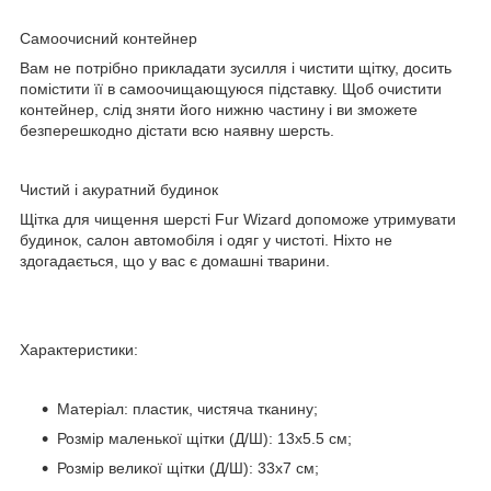
Самоочисний контейнер
Вам не потрібно прикладати зусилля і чистити щітку, досить
помістити її в самоочищающуюся підставку. Щоб очистити
контейнер, слід зняти його нижню частину і ви зможете
безперешкодно дістати всю наявну шерсть.
Чистий і акуратний будинок
Щітка для чищення шерсті Fur Wizard допоможе утримувати
будинок, салон автомобіля і одяг у чистоті. Ніхто не
здогадається, що у вас є домашні тварини.
Характеристики:
Матеріал: пластик, чистяча тканину;
Розмір маленької щітки (Д/Ш): 13х5.5 см;
Розмір великої щітки (Д/Ш): 33х7 см;