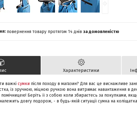
повернення товару протягом 14 днів
за домовленістю
пис
Характеристики
Ін
ти важкі
сумки
після походу в магазин? Для вас це виснажливе заня
тка, із зручною, міцною ручкою вона витримає навантаження в дес
помічницею! Беріть її з собою коли збираєтесь за покупками, якщо
належить довгу подорож, - в будь-якій ситуації сумка на коліщатк