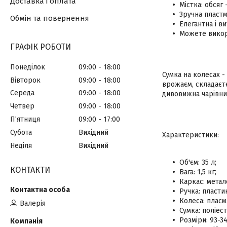
Доставка і оплата
Містка: обсяг -
Зручна пластм
Обмін та повернення
Елегантна і в
Можете викори
ГРАФІК РОБОТИ
Понеділок
09:00
18:00
Сумка на колесах -
Вівторок
09:00
18:00
врожаєм, складаєте
Середа
09:00
18:00
дивовижна чарівни
Четвер
09:00
18:00
Пʼятниця
09:00
17:00
Субота
Вихідний
Характеристики:
Неділя
Вихідний
Об'єм: 35 л;
КОНТАКТИ
Вага: 1,5 кг;
Каркас: метал
Ручка: пласти
Колеса: пласм
Валерія
Сумка: поліест
Розміри: 93-34