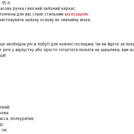
 35 л;
асова ручка і якісний залізний каркас;
итончена для вас стане стильним
аксесуаром
;
стовувати залізну основу як звичайну візок;
 це необхідна річ в побуті для кожної господині. Чи ви йдете за пок
 речі у відпустку або просто готуєтеся поїхати на шашлики, вам в
ця!
евий;
кова:
асса, полеуритан;
р;
 см;