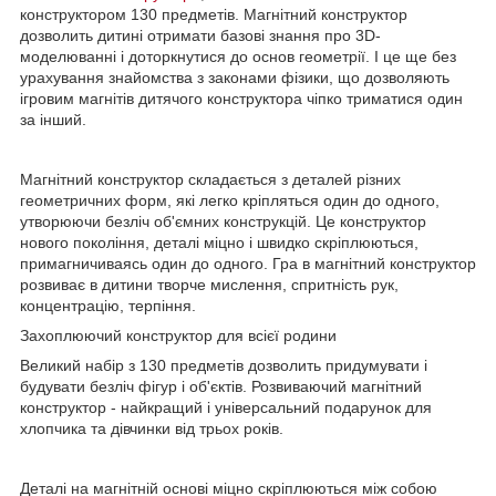
конструктором 130 предметів. Магнітний конструктор
дозволить дитині отримати базові знання про 3D-
моделюванні і доторкнутися до основ геометрії. І це ще без
урахування знайомства з законами фізики, що дозволяють
ігровим магнітів дитячого конструктора чіпко триматися один
за інший.
Магнітний конструктор складається з деталей різних
геометричних форм, які легко кріпляться один до одного,
утворюючи безліч об'ємних конструкцій. Це конструктор
нового покоління, деталі міцно і швидко скріплюються,
примагничиваясь один до одного. Гра в магнітний конструктор
розвиває в дитини творче мислення, спритність рук,
концентрацію, терпіння.
Захоплюючий конструктор для всієї родини
Великий набір з 130 предметів дозволить придумувати і
будувати безліч фігур і об'єктів. Розвиваючий магнітний
конструктор - найкращий і універсальний подарунок для
хлопчика та дівчинки від трьох років.
Деталі на магнітній основі міцно скріплюються між собою