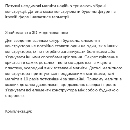
Потужні неодимові магніти надійно тримають зібрані
конструкції. Дитина може конструювати будь-які фігури і в
ігровій формі навчатися геометрії.
Знайомство з 3D-моделюванням
Для зведення всіляких фігур і будівель, елементи
конструктора не потрібно ставити один на один, як в інших
конструкторів, їх не потрібно загвинчувати болтиками або
з'єднувати іншими способами кріплення. Секрет кріплення
криється в самих деталях - вони складаються з міцного
пластику, усередині яких вставлені магніти. Деталі магнітного
конструктора притягуються неодимовими магнітами, такі
магніти в 10 разів потужніший за звичайні. Причому магніти в
кожних деталях двополюсні, що дозволяє швидко і просто
з'єднувати всі елементи конструктора між собою будь-якою
стороною.
Комплектація: