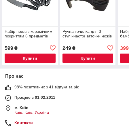
Набір ножів з керамічним
Ручна точилка для 3-
Набі
покриттям 6 предметів
ступінчастої заточки ножів
бамб
599
249
399
₴
₴
Купити
Купити
Про нас
98% позитивних з 41 відгука за рік
Працює з 01.02.2011
м. Київ
Київ, Київ, Україна
Контакти