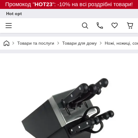
Промокод "
HOT23
": -10% на всі роздрібні товари!
Hot opt
Товари та послуги
Товари для дому
Ножі, ножиці, со