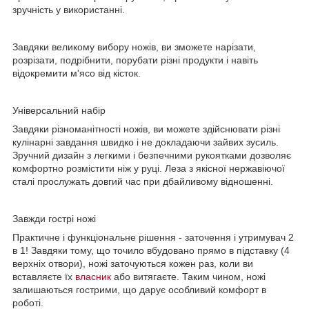
зручність у використанні.
Завдяки великому вибору ножів, ви зможете нарізати,
розрізати, подрібнити, порубати різні продукти і навіть
відокремити м'ясо від кісток.
Універсальний набір
Завдяки різноманітності ножів, ви можете здійснювати різні
кулінарні завдання швидко і не докладаючи зайвих зусиль.
Зручний дизайн з легкими і безпечними рукоятками дозволяє
комфортно розмістити ніж у руці. Леза з якісної нержавіючої
сталі прослужать довгий час при дбайливому відношенні.
Завжди гострі ножі
Практичне і функціональне рішення - заточення і утримувач 2
в 1! Завдяки тому, що точило вбудовано прямо в підставку (4
верхніх отвори), ножі заточуються кожен раз, коли ви
вставляєте їх
власник
або витягаєте. Таким чином, ножі
залишаються гострими, що дарує особливий комфорт в
роботі.