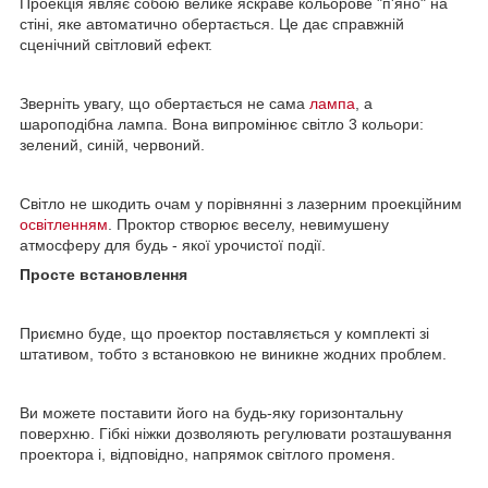
Проекція являє собою велике яскраве кольорове "п'яно" на
стіні, яке автоматично обертається. Це дає справжній
сценічний світловий ефект.
Зверніть увагу, що обертається не сама
лампа
, а
шароподібна лампа. Вона випромінює світло 3 кольори:
зелений, синій, червоний.
Світло не шкодить очам у порівнянні з лазерним проекційним
освітленням
. Проктор створює веселу, невимушену
атмосферу для будь - якої урочистої події.
Просте встановлення
Приємно буде, що проектор поставляється у комплекті зі
штативом, тобто з встановкою не виникне жодних проблем.
Ви можете поставити його на будь-яку горизонтальну
поверхню. Гібкі ніжки дозволяють регулювати розташування
проектора і, відповідно, напрямок світлого променя.