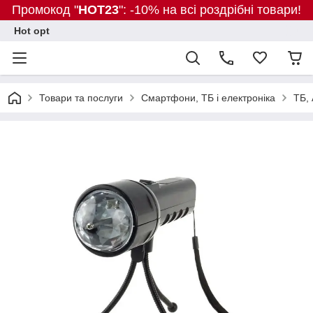
Промокод "
HOT23
": -10% на всі роздрібні товари!
Hot opt
Товари та послуги
Смартфони, ТБ і електроніка
ТБ, 