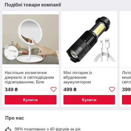
Подібні товари компанії
Настільне косметичне
Міні ліхтарик із
Ліхт
дзеркало зі світлодіодним
вбудованим
киш
підсвічуванням, Біле
акумулятором
світ
світлодіодний
349
499
399
₴
₴
Купити
Купити
Про нас
98% позитивних з 40 відгуків за рік