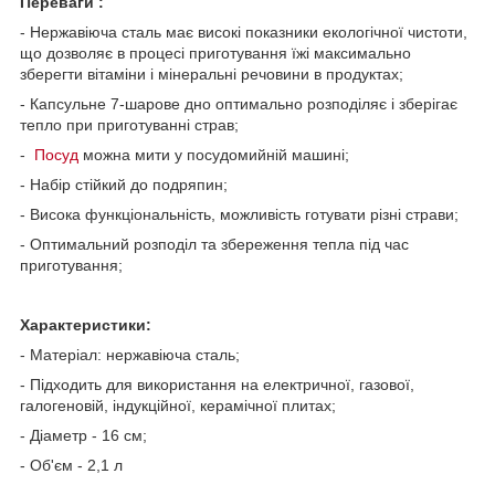
Переваги :
- Нержавіюча сталь має високі показники екологічної чистоти,
що дозволяє в процесі приготування їжі максимально
зберегти вітаміни і мінеральні речовини в продуктах;
- Капсульне 7-шарове дно оптимально розподіляє і зберігає
тепло при приготуванні страв;
-
Посуд
можна мити у посудомийній машині;
- Набір стійкий до подряпин;
- Висока функціональність, можливість готувати різні страви;
- Оптимальний розподіл та збереження тепла під час
приготування;
Характеристики:
- Матеріал: нержавіюча сталь;
- Підходить для використання на електричної, газової,
галогеновій, індукційної, керамічної плитах;
- Діаметр - 16 см;
- Об'єм - 2,1 л