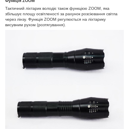
Функція ZOOM
Тактичний ліхтарик володіє також функцією ZOOM, яка
збільшує площу освітленості за рахунок розсіювання світла
через лінзу. Функція ZOOM регулюється на ліхтарику
висувним рухом (розтягування).