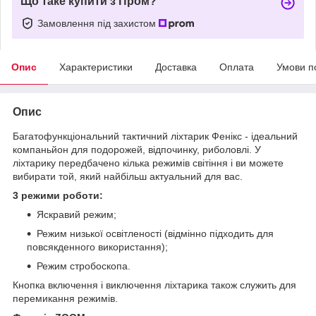
Що таке купити з Пром?
Замовлення під захистом
Опис
Характеристики
Доставка
Оплата
Умови п
Опис
Багатофункціональний тактичний ліхтарик Фенiкс - ідеальний
компаньйон для подорожей, відпочинку, риболовлі. У
ліхтарику передбачено кілька режимів світіння і ви можете
вибирати той, який найбільш актуальний для вас.
3 режими роботи:
Яскравий режим;
Режим низької освітленості (відмінно підходить для
повсякденного використання);
Режим стробоскопа.
Кнопка включення і виключення ліхтарика також служить для
перемикання режимів.