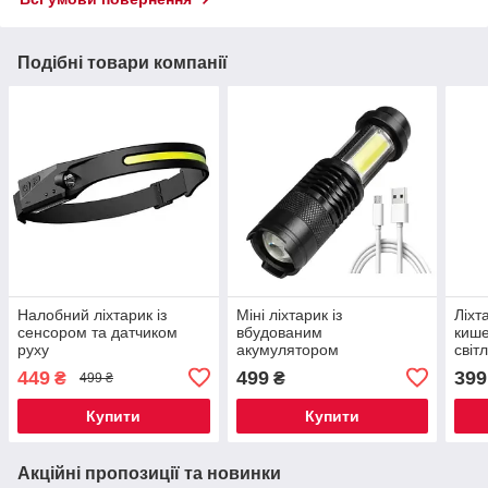
Подібні товари компанії
Налобний ліхтарик із
Міні ліхтарик із
Ліхт
сенсором та датчиком
вбудованим
киш
руху
акумулятором
світ
світлодіодний
449
499
399
₴
₴
499 ₴
Купити
Купити
Акційні пропозиції та новинки