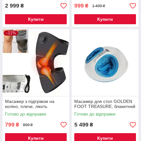
2 999
999
₴
₴
1 499 ₴
Купити
Купити
–11%
Масажер з підігрівом на
Масажер для стоп GOLDEN
коліно, плече, лікоть
FOOT TREASURE, блакитний
Готово до відправки
Готово до відправки
799
5 499
₴
₴
899 ₴
Купити
Купити