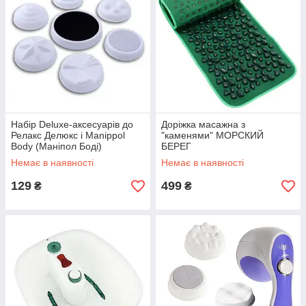
Набір Deluxe-аксесуарів до
Доріжка масажна з
Релакс Делюкс і Manippol
"каменями" МОРСКИЙ
Body (Маніпол Боді)
БЕРЕГ
Немає в наявності
Немає в наявності
129
499
₴
₴