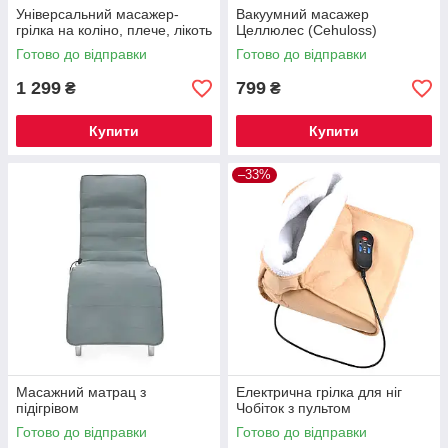
Універсальний масажер-
Вакуумний масажер
грілка на коліно, плече, лікоть
Целлюлес (Cehuloss)
Готово до відправки
Готово до відправки
1 299
799
₴
₴
Купити
Купити
–33%
Масажний матрац з
Електрична грілка для ніг
підігрівом
Чобіток з пультом
Готово до відправки
Готово до відправки