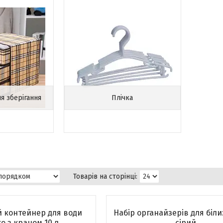
я зберігання
Плічка
 контейнер для води
Набір органайзерів для білиз
to з краном 10 л
сірий