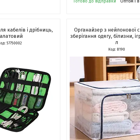
Готово до відправки
Оптом і в
ля кабелів і дрібниць,
Органайзер з нейлонової с
салатовий
зберігання одягу, білизни, і
л
57750002
8190