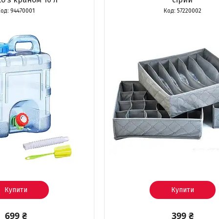
94470001
57220002
Купити
Купити
699 ₴
399 ₴