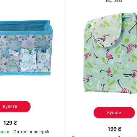
5925
Купити
Купити
129 ₴
199 ₴
равки
Оптом і в роздріб