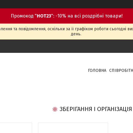
Промокод "
HOT23
": -10% на всі роздрібні товари!
ення та повідомлення, оскільки за її графіком роботи сьогодні в
день.
ГОЛОВНА
СПІВРОБІТ
ЗБЕРІГАННЯ І ОРГАНІЗАЦІ