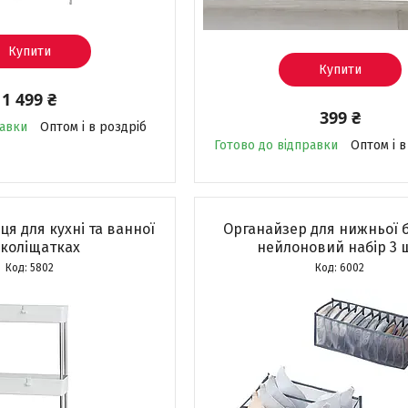
Купити
Купити
1 499 ₴
399 ₴
равки
Оптом і в роздріб
Готово до відправки
Оптом і в
я для кухні та ванної
Органайзер для нижньої 
 коліщатках
нейлоновий набір 3 
5802
6002