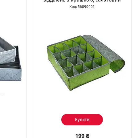
56890001
Купити
199 ₴