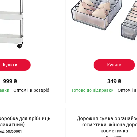
Купити
Купити
999 ₴
349 ₴
равки
Оптом і в роздріб
Готово до відправки
Оптом і в
коробка для дрібниць
Дорожня сумка органайз
блакитний)
косметики, жіноча дор
косметичка
58350001